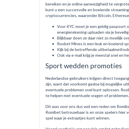
bereiken en je online aanwezigheid te vergrot
kunt u een succesvolle en boeiende streaming
cryptocurrencies, waaronder Bitcoin, Ethereum
Voor KYC moet je een geldig paspoort of
energierekening uploaden via je beveilig
Blijkbaar doen ze daar niet zo moeilijk ov
Roobet Mines is een leuk en boeiend sp
Kijk bij de betreffende uitbetaalmethod
Ook via e-mail krijg je meestal snel en h
Sport wedden promoties
Nederlandse gebruikers krijgen direct toegang 
zijn, want dat voorkomt gedoe bij mogelijke ui
eventuele problemen snel kunt oplossen. Roob
te helpen met eventuele vragen of problemen.
Dit was voor ons dus wel een reden om Romibet
Romibet betrouwbaar is en onze spelers hier ve
spel waar je extraatjes kunt winnen.
Vooral voetbal is erg populair, omdat gebrui