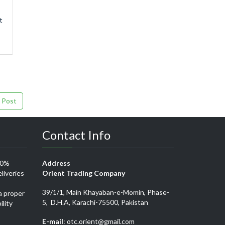
t
 Post
Contact Info
00%
Address
liveries
Orient Trading Company
39/1/1, Main Khayaban-e-Momin, Phase-
a proper
5, D.H.A, Karachi-75500, Pakistan
ility
E-mail
: otc.orient@gmail.com