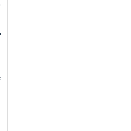
t
n
g