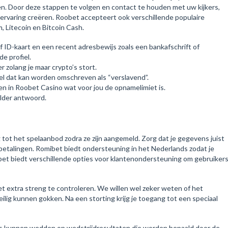
en. Door deze stappen te volgen en contact te houden met uw kijkers,
ervaring creëren. Roobet accepteert ook verschillende populaire
, Litecoin en Bitcoin Cash.
 ID-kaart en een recent adresbewijs zoals een bankafschrift of
de profiel.
er zolang je maar crypto’s stort.
el dat kan worden omschreven als “verslavend”.
en in Roobet Casino wat voor jou de opnamelimiet is.
elder antwoord.
tot het spelaanbod zodra ze zijn aangemeld. Zorg dat je gegevens juist
tbetalingen. Romibet biedt ondersteuning in het Nederlands zodat je
et biedt verschillende opties voor klantenondersteuning om gebruiker
 extra streng te controleren. We willen wel zeker weten of het
ilig kunnen gokken. Na een storting krijg je toegang tot een speciaal
kers kunnen wedden op wedstrijdresultaten die worden bepaald door de