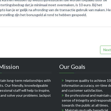
tortingsbedrag dat je minimaal moet overmaken, is 10 euro. Bij het
pto kan je er gelijk na afronding van de transactie gebruik van maken. He
rstelling zijn het bonusgeld al rond te hebben gespeeld.
Next
Mission
Our Goals
ain long-term relationships with
Improve quality to achieve 1
nts. Our friendly, knowledgeable
information accuracy, on-time de
ssional staff will help to inspire,
and customer satisfaction.
 and solve your problems
Jackpot
Be professional and maintain 
sense of integrity and responsib
towards the public at all times.
Maintain mutually beneficial