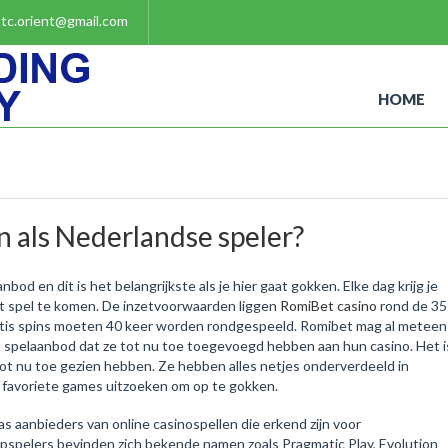
tc.orient@gmail.com
HOME
en als Nederlandse speler?
od en dit is het belangrijkste als je hier gaat gokken. Elke dag krijg je
et spel te komen. De inzetvoorwaarden liggen
RomiBet casino
rond de 35
atis spins moeten 40 keer worden rondgespeeld. Romibet mag al meteen
a spelaanbod dat ze tot nu toe toegevoegd hebben aan hun casino. Het i
 tot nu toe gezien hebben. Ze hebben alles netjes onderverdeeld in
uw favoriete games uitzoeken om op te gokken.
s aanbieders van online casinospellen die erkend zijn voor
pspelers bevinden zich bekende namen zoals Pragmatic Play, Evolution