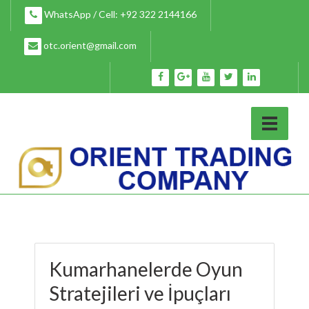
Skip
WhatsApp / Cell: +92 322 2144166
to
content
otc.orient@gmail.com
Kumarhanelerde Oyun
Stratejileri ve İpuçları