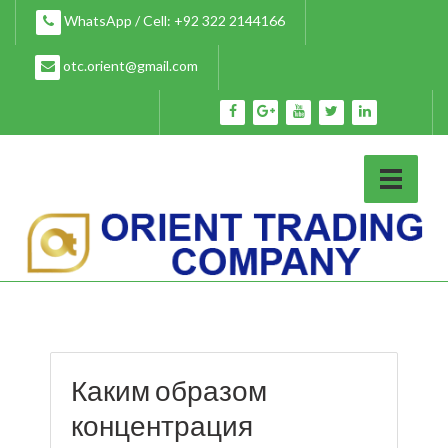
Skip
WhatsApp / Cell: +92 322 2144166
to
content
otc.orient@gmail.com
Каким образом
концентрация