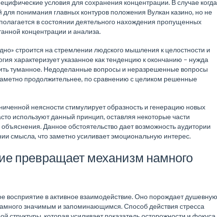
ецифические условия для сохранения концентрации. В случае когда
для понимания главных контуров положения Вулкан казино, но не
сполагается в состоянии деятельного нахождения пропущенных
танной концентрации и анализа.
дно» строится на стремлении людского мышления к целостности и
гия характеризует указанное как тенденцию к окончанию – нужда
нить туманное. Недоделанные вопросы и неразрешенные вопросы
аметно продолжительнее, по сравнению с целиком решенные
аниченной неясности стимулирует образность и генерацию новых
асто используют данный принцип, оставляя некоторые части
объяснения. Данное обстоятельство дает возможность аудитории
ии смысла, что заметно усиливает эмоциональную интерес.
ние превращает механизм намного
е восприятие в активное взаимодействие. Оно порождает душевну
намного значимым и запоминающимся. Способ действия стресса
ой структуры, которая усиливает показатель осторожности и фокуса.