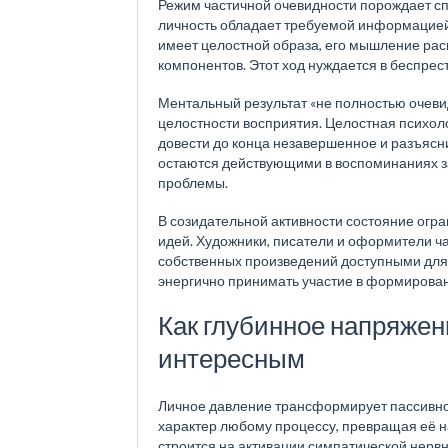
Режим частичной очевидности порождает сп
личность обладает требуемой информацией 
имеет целостной образа, его мышление ра
компонентов. Этот ход нуждается в беспрес
Ментальный результат «не полностью очеви
целостности восприятия. Целостная психоло
довести до конца незавершенное и разъяс
остаются действующими в воспоминаниях з
проблемы.
В созидательной активности состояние огр
идей. Художники, писатели и оформители ч
собственных произведений доступными для 
энергично принимать участие в формирован
Как глубинное напряже
интересным
Личное давление трансформирует пассивно
характер любому процессу, превращая её 
строится на активации симпатической нервн