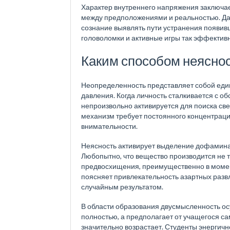
Характер внутреннего напряжения заключа
между предположениями и реальностью. Да
сознание выявлять пути устранения появивш
головоломки и активные игры так эффектив
Каким способом неяснос
Неопределенность представляет собой еди
давления. Когда личность сталкивается с об
непроизвольно активируется для поиска св
механизм требует постоянного концентрац
внимательности.
Неясность активирует выделение дофамина 
Любопытно, что вещество производится не т
предвосхищения, преимущественно в момен
поясняет привлекательность азартных развл
случайным результатом.
В области образования двусмысленность ос
полностью, а предполагает от учащегося с
значительно возрастает. Студенты энергич