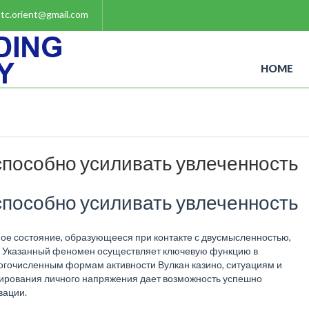
tc.orient@gmail.com
HOME
 способно усиливать увлеченность
 способно усиливать увлеченность
ое состояние, образующееся при контакте с двусмысленностью,
. Указанный феномен осуществляет ключевую функцию в
огочисленным формам активности Вулкан казино, ситуациям и
ирования личного напряжения дает возможность успешно
вации.