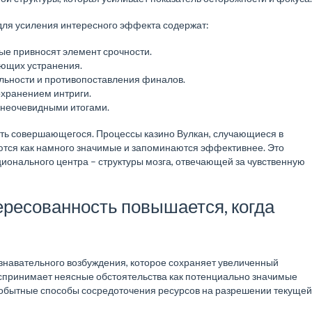
для усиления интересного эффекта содержат:
ые привносят элемент срочности.
ующих устранения.
льности и противопоставления финалов.
хранением интриги.
 неочевидными итогами.
ть совершающегося. Процессы казино Вулкан, случающиеся в
ются как намного значимые и запоминаются эффективнее. Это
ионального центра – структуры мозга, отвечающей за чувственную
ересованность повышается, когда
знавательного возбуждения, которое сохраняет увеличенный
оспринимает неясные обстоятельства как потенциально значимые
рвобытные способы сосредоточения ресурсов на разрешении текущей