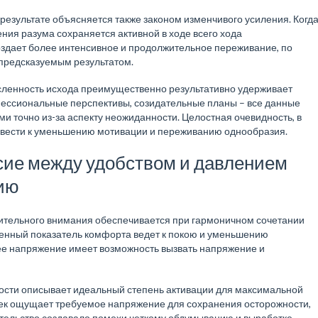
результате объясняется также законом изменчивого усиления. Когд
ния разума сохраняется активной в ходе всего хода
здает более интенсивное и продолжительное переживание, по
предсказуемым результатом.
ленность исхода преимущественно результативно удерживает
фессиональные перспективы, созидательные планы – все данные
и точно из-за аспекту неожиданности. Целостная очевидность, в
ивести к уменьшению мотивации и переживанию однообразия.
сие между удобством и давлением
ию
тельного внимания обеспечивается при гармоничном сочетании
енный показатель комфорта ведет к покою и уменьшению
нее напряжение имеет возможность вызвать напряжение и
ости описывает идеальный степень активации для максимальной
век ощущает требуемое напряжение для сохранения осторожности,
оятельство создавало помехи четкому обдумыванию и выработке