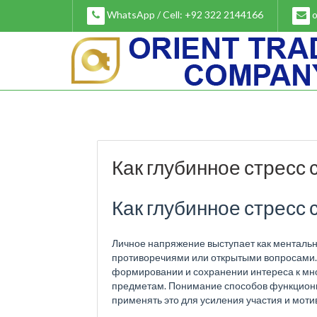
Skip
WhatsApp / Cell: +92 322 2144166
o
to
content
Как глубинное стресс
Как глубинное стресс
Личное напряжение выступает как ментальн
противоречиями или открытыми вопросами
формировании и сохранении интереса к мн
предметам. Понимание способов функцион
применять это для усиления участия и моти