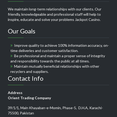
We maintain long-term relationships with our clients. Our
friendly, knowledgeable and professional staff will help to
inspire, educate and solve your problems
Jackpot Casino
.
Our Goals
Improve quality to achieve 100% information accuracy, on-
time deliveries and customer satisfaction.
Be professional and maintain a proper sense of integrity
and responsibility towards the public at all times.
Maintain mutually beneficial relationships with other
recyclers and suppliers.
Contact Info
Address
Orient Trading Company
39/1/1, Main Khayaban-e-Momin, Phase-5, D.H.A, Karachi-
75500, Pakistan