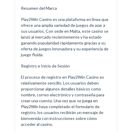
Resumen del Marca
Play2Win Casino es una plataforma en línea que
ofrece una amplia variedad de juegos de azar a
sus usuarios. Con sede en Malta, este casino se
lanzó al mercado recientemente y ha estado
ganando popularidad rápidamente gracias a su
oferta de juegos innovadora y su experiencia de
juego fluida.
Registro e Inicio de Sesión
El proceso de registro en Play2Win Casino es
relativamente sencillo. Los usuarios deben
proporcionar algunos detalles básicos como
nombre, correo electrónico y contraseña para
crear una cuenta. Una vez que se
juega en
Play2Win
haya completado el formulario de
registro, los usuarios recibirán un mensaje de
bienvenida con instrucciones sobre cómo
acceder al casino.