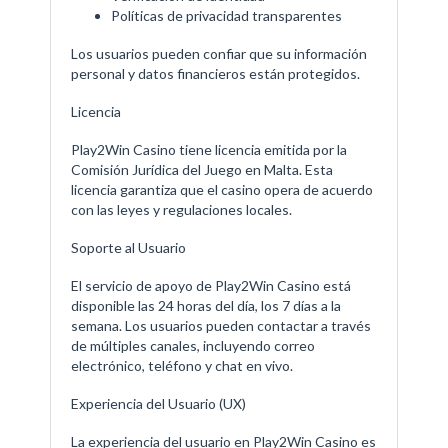
Políticas de privacidad transparentes
Los usuarios pueden confiar que su información
personal y datos financieros están protegidos.
Licencia
Play2Win Casino tiene licencia emitida por la
Comisión Jurídica del Juego en Malta. Esta
licencia garantiza que el casino opera de acuerdo
con las leyes y regulaciones locales.
Soporte al Usuario
El servicio de apoyo de Play2Win Casino está
disponible las 24 horas del día, los 7 días a la
semana. Los usuarios pueden contactar a través
de múltiples canales, incluyendo correo
electrónico, teléfono y chat en vivo.
Experiencia del Usuario (UX)
La experiencia del usuario en Play2Win Casino es