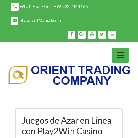
Skip
WhatsApp / Cell: +92 322 2144166
to
content
otc.orient@gmail.com
Juegos de Azar en Línea
con Play2Win Casino