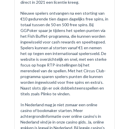
direct in 2021 een licentie kreeg.
Nieuwe spelers ontvangen na een storting van
€10 gedurende tien dagen dagelijks free spins, in
totaal tussen de 50 en 500 free spins. Bij
GGPoker spaar je tijdens het spelen punten via
het Fish Buffet-programma, die kunnen worden
ingewisseld voor cash rewards en speeltegoed.
Spelers kunnen al storten vanaf €1 en nemen
het op tegen een internationaal spelersveld. De
website is overzichtelijk en snel, met een sterke
focus op hoge RTP-instellingen bij het
merendeel van de spellen. Met het Circus Club-
programma sparen spelers punten die kunnen
worden ingewisseld voor free spins en extra’s.
Naast slots zijn er ook dobbelsteensspellen en
titels zoals Plinko te vinden.
In Nederland mag je niet zomaar een online
casino of bookmaker starten. Meer
achtergrondinformatie over online casino’s in
Nederland vind je in onze casino gids. Ja, online
gokken is legaal in Nederland. Bij legale casino’s