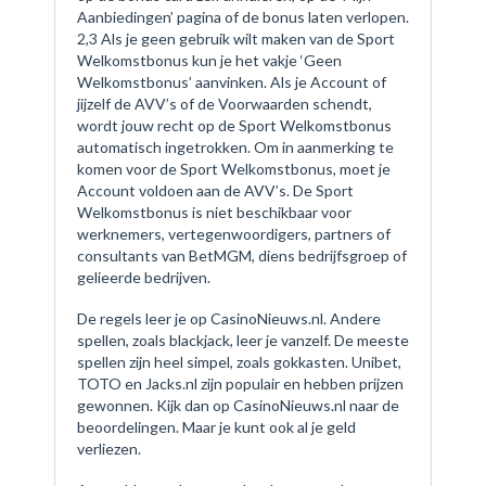
Aanbiedingen’ pagina of de bonus laten verlopen.
2,3 Als je geen gebruik wilt maken van de Sport
Welkomstbonus kun je het vakje ‘Geen
Welkomstbonus’ aanvinken. Als je Account of
jijzelf de AVV’s of de Voorwaarden schendt,
wordt jouw recht op de Sport Welkomstbonus
automatisch ingetrokken. Om in aanmerking te
komen voor de Sport Welkomstbonus, moet je
Account voldoen aan de AVV’s. De Sport
Welkomstbonus is niet beschikbaar voor
werknemers, vertegenwoordigers, partners of
consultants van BetMGM, diens bedrijfsgroep of
gelieerde bedrijven.
De regels leer je op CasinoNieuws.nl. Andere
spellen, zoals blackjack, leer je vanzelf. De meeste
spellen zijn heel simpel, zoals gokkasten. Unibet,
TOTO en Jacks.nl zijn populair en hebben prijzen
gewonnen. Kijk dan op CasinoNieuws.nl naar de
beoordelingen. Maar je kunt ook al je geld
verliezen.