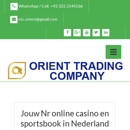
Skip
WhatsApp / Cell: +92 322 2144166
to
content
otc.orient@gmail.com
Jouw Nr online casino en
sportsbook in Nederland