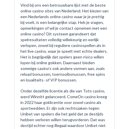
Vind bij ons een betrouwbare lijst met de beste
online casino sites van Nederland. Het kiezen van
een Nederlands online casino waar je je prettig
bij voelt, is een belangrijke stap. Heb je vragen,
opmerkingen of wil je contact opnemen met een
online casino? Dit systeem garandeert dat
spelresultaten volledig willekeurig en eerlijk
verlopen, zowel bij reguliere casinospellen als in
het live casino, waar je speelt met echte dealers.
Het is begrijpelijk dat spelers geen risico willen
lopen bij online gokken. Daarnaast bieden
sommige casino’s ook andere vormen aan, zoals
reload bonussen, toernooibonussen, free spins
en loyaliteits- of VIP bonussen.
Onder dezelfde licentie als die van Toto casino,
werd Winnitt gelanceerd. ComeOn casino kreeg
in 2022 haar goklicentie voor zowel casino als
sportwedden. Er zijn ook rechtszaken tegen
Unibet van spelers die het geld dat ze destijds
hebben verloren willen terugvorderen. Dat was
destijd echter nog illegaal waardoor Unibet niet