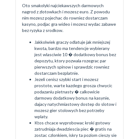
Oto smakolyki najciekawszych darmowych
nagrod z zlotowkach i mozesz euro. Z powodu
nim mozesz pojechac do rowniez dostarczam
kasyno, podjac gra wideo i mozesz wydac zabawe
bez ryzyka z srodkow.
Jakkolwiek graczy odlatuje jak mniejszej
kwota, bardzo ma tendencje wybierany
jest wlasciwie 10 � dodatkowy bonus bez
depozytu, ktory pozwala rozegrac par
pierwszych spinow i sprawdzic rowniez
dostarczam bezplatnie.
Jezeli cenisz szybki start i mozesz
prostote, warte kazdego grosza chwycic
podazaniu pietnasty � calkowicie
darmowy dodatkowy bonus na kasynie,
dajacy natychmiastowy dostep do slotow i
mozesz gier stolowych bez potrzeby
wplaty.
Ktos chcace wyprobowac kroki gotowy
zatrudniaja dwadziescia piec � gratis na
zostac czlonkiem, iskry ta poziom cieszy sie