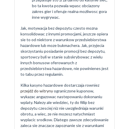
bo ta kwota pozwala wpasc obciazony
zakres gier i oferuje realna mozliwosc gora
inne wygrywac.
Jak, motywacja bez depozytu czesto mozna
konsolidowac z innymi promocjami, jeszcze opiera
sie to od niektore z warunkow przedsiebiorstwa
hazardowe lub moze bukmachera. Jak, przyjecia
skorzystaniu posiadanie promocji bez depozytu,
sportowcy byli w stanie subskrybowac z wielu
innych bonusow oferowanych z
przedsiebiorstwa hazardowe, nie powinienes jest
to tabu przez regulamin.
Kilka kasyno hazardowe dostarczaja rowniez
przejdź do witryny
ograniczone kuponow,
wykazac angazowac nastepowaniu dokonaniu
wplaty. Nalezy ale wiedziec, ty do fillip bez
depozytu czesciej niz nie uwzgledniaja warunki
obrotu, a wiec, ze nie mozesz natychmiast
wyplacic srodkow. Dlatego zawsze zdecydowanie
zaleca sie znaczace zapoznanie sie z warunkami