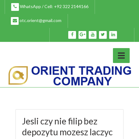
Skip
WhatsApp / Cell: +92 322 2144166
to
content
otc.orient@gmail.com
Jesli czy nie filip bez
depozytu mozesz laczyc