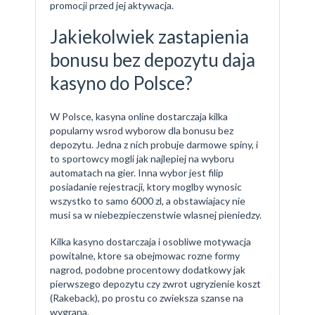
promocji przed jej aktywacja.
Jakiekolwiek zastapienia
bonusu bez depozytu daja
kasyno do Polsce?
W Polsce, kasyna online dostarczaja kilka
popularny wsrod wyborow dla bonusu bez
depozytu. Jedna z nich probuje darmowe spiny, i
to sportowcy mogli jak najlepiej na wyboru
automatach na gier. Inna wybor jest filip
posiadanie rejestracji, ktory moglby wynosic
wszystko to samo 6000 zl, a obstawiajacy nie
musi sa w niebezpieczenstwie wlasnej pieniedzy.
Kilka kasyno dostarczaja i osobliwe motywacja
powitalne, ktore sa obejmowac rozne formy
nagrod, podobne procentowy dodatkowy jak
pierwszego depozytu czy zwrot ugryzienie koszt
(Rakeback), po prostu co zwieksza szanse na
wygrana.