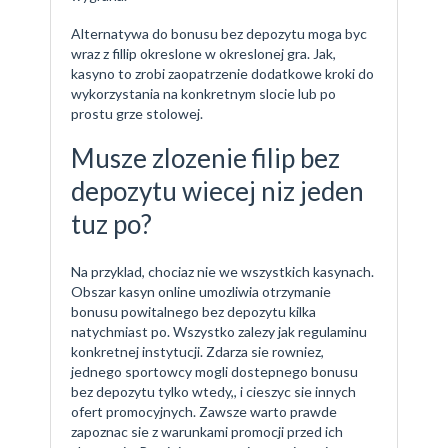
Alternatywa do bonusu bez depozytu moga byc
wraz z fillip okreslone w okreslonej gra. Jak,
kasyno to zrobi zaopatrzenie dodatkowe kroki do
wykorzystania na konkretnym slocie lub po
prostu grze stolowej.
Musze zlozenie filip bez
depozytu wiecej niz jeden
tuz po?
Na przyklad, chociaz nie we wszystkich kasynach.
Obszar kasyn online umozliwia otrzymanie
bonusu powitalnego bez depozytu kilka
natychmiast po. Wszystko zalezy jak regulaminu
konkretnej instytucji. Zdarza sie rowniez,
jednego sportowcy mogli dostepnego bonusu
bez depozytu tylko wtedy,, i cieszyc sie innych
ofert promocyjnych. Zawsze warto prawde
zapoznac sie z warunkami promocji przed ich