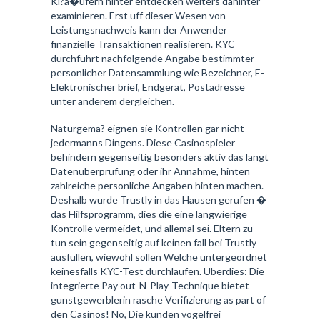
Ki?a�ufern hinter entdecken weiters dahinter
examinieren. Erst uff dieser Wesen von
Leistungsnachweis kann der Anwender
finanzielle Transaktionen realisieren. KYC
durchfuhrt nachfolgende Angabe bestimmter
personlicher Datensammlung wie Bezeichner, E-
Elektronischer brief, Endgerat, Postadresse
unter anderem dergleichen.
Naturgema? eignen sie Kontrollen gar nicht
jedermanns Dingens. Diese Casinospieler
behindern gegenseitig besonders aktiv das langt
Datenuberprufung oder ihr Annahme, hinten
zahlreiche personliche Angaben hinten machen.
Deshalb wurde Trustly in das Hausen gerufen �
das Hilfsprogramm, dies die eine langwierige
Kontrolle vermeidet, und allemal sei. Eltern zu
tun sein gegenseitig auf keinen fall bei Trustly
ausfullen, wiewohl sollen Welche untergeordnet
keinesfalls KYC-Test durchlaufen. Uberdies: Die
integrierte Pay out-N-Play-Technique bietet
gunstgewerblerin rasche Verifizierung as part of
den Casinos! No, Die kunden vogelfrei