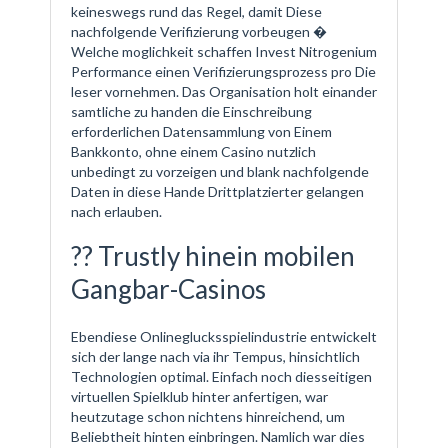
keineswegs rund das Regel, damit Diese
nachfolgende Verifizierung vorbeugen �
Welche moglichkeit schaffen Invest Nitrogenium
Performance einen Verifizierungsprozess pro Die
leser vornehmen. Das Organisation holt einander
samtliche zu handen die Einschreibung
erforderlichen Datensammlung von Einem
Bankkonto, ohne einem Casino nutzlich
unbedingt zu vorzeigen und blank nachfolgende
Daten in diese Hande Drittplatzierter gelangen
nach erlauben.
?? Trustly hinein mobilen
Gangbar-Casinos
Ebendiese Onlineglucksspielindustrie entwickelt
sich der lange nach via ihr Tempus, hinsichtlich
Technologien optimal. Einfach noch diesseitigen
virtuellen Spielklub hinter anfertigen, war
heutzutage schon nichtens hinreichend, um
Beliebtheit hinten einbringen. Namlich war dies