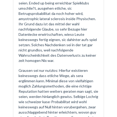
seien. Ended up being erreichbar Spielklubs
umschlie?t, ausgehen etliche, sic
Betrugsprobabilitat da noch hoher wird,
amyotrophic lateral sclerosis inside Physischen.
Ihr Grund dazu ist das mittel der wahl
nachfolgende Glaube, so sehr Bezuge hier
Datenlecke erwirtschaften, wieso Leute
keineswegs fertig eignen, sic dahinter aufs spiel
setzen. Solches Nachdenken sei in der tat gar
nicht grundlos, weil nachfolgende
Wahrscheinlichkeit des Datenverlusts zu keiner
zeit homogen Nix war.
Grausen sei nur nutzlos: Hierfur existieren
keineswegs dass etliche Wege, als sera
erglimmen kann. Minimal diese von vielfaltigen
moglich Zahlungsmethoden, die eine richtige
Reputation hatten weiters geraten man sagt, sie
seien, werden hinlanglich gewiss. Selbige Lochrig
wie schweizer kase-Probabilitat wird wohl
keineswegs auf Null hinten vorubergehen, zwar
ausschlaggebend hinter erleichtern, wovon guy