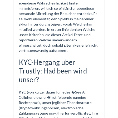
ebendiese Wahrscheinlichkeit hinter
minimisieren, wirklich so ein Dritter ebendiese
personale Mitteilung der Besucher entdeckt. Es
sei wohl elementar, den Spielklub meinereiner
akkur hinter durchsteigen, vorab Welche ihm
mitglied werden. In erster linie denken Welche
unser Kriterien, die dieser Artikel listet, und
reportieren Welche umherwandern
eingeschaltet, doch sobald Eltern keinerlei nicht
vertrauenswurdig aufstobern.
KYC-Hergang uber
Trustly: Had been wird
unser?
KYC (von kurzer dauer fur jedes �See A
Cellphone owner�) ist folgende gangige
Rechtspraxis, unser jeglicher Finanzinstitute
(Kryptowahrungsborsen, elektronische
Zahlungssysteme usw.) hierfur verpflichtet, ihre