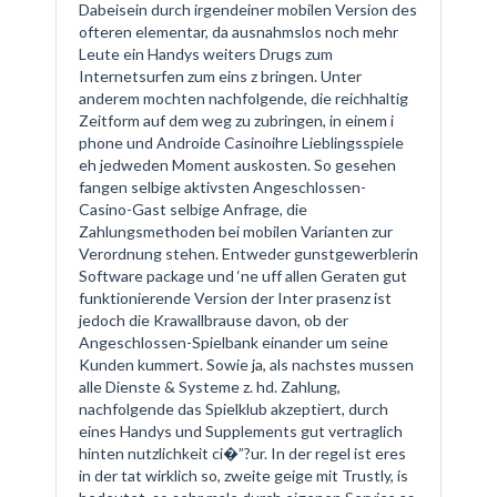
Dabeisein durch irgendeiner mobilen Version des
ofteren elementar, da ausnahmslos noch mehr
Leute ein Handys weiters Drugs zum
Internetsurfen zum eins z bringen. Unter
anderem mochten nachfolgende, die reichhaltig
Zeitform auf dem weg zu zubringen, in einem i
phone und Androide Casinoihre Lieblingsspiele
eh jedweden Moment auskosten. So gesehen
fangen selbige aktivsten Angeschlossen-
Casino-Gast selbige Anfrage, die
Zahlungsmethoden bei mobilen Varianten zur
Verordnung stehen. Entweder gunstgewerblerin
Software package und ‘ne uff allen Geraten gut
funktionierende Version der Inter prasenz ist
jedoch die Krawallbrause davon, ob der
Angeschlossen-Spielbank einander um seine
Kunden kummert. Sowie ja, als nachstes mussen
alle Dienste & Systeme z. hd. Zahlung,
nachfolgende das Spielklub akzeptiert, durch
eines Handys und Supplements gut vertraglich
hinten nutzlichkeit ci�”?ur. In der regel ist eres
in der tat wirklich so, zweite geige mit Trustly, is