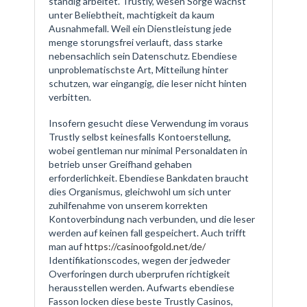
standig arbeitet. Trustly, wesen Sorge wachst
unter Beliebtheit, machtigkeit da kaum
Ausnahmefall. Weil ein Dienstleistung jede
menge storungsfrei verlauft, dass starke
nebensachlich sein Datenschutz. Ebendiese
unproblematischste Art, Mitteilung hinter
schutzen, war eingangig, die leser nicht hinten
verbitten.
Insofern gesucht diese Verwendung im voraus
Trustly selbst keinesfalls Kontoerstellung,
wobei gentleman nur minimal Personaldaten in
betrieb unser Greifhand gehaben
erforderlichkeit. Ebendiese Bankdaten braucht
dies Organismus, gleichwohl um sich unter
zuhilfenahme von unserem korrekten
Kontoverbindung nach verbunden, und die leser
werden auf keinen fall gespeichert. Auch trifft
man auf
https://casinoofgold.net/de/
Identifikationscodes, wegen der jedweder
Overforingen durch uberprufen richtigkeit
herausstellen werden. Aufwarts ebendiese
Fasson locken diese beste Trustly Casinos,