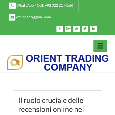
Skip
WhatsApp / Cell: +92 322 2144166
to
content
otc.orient@gmail.com
Il ruolo cruciale delle
recensioni online nel