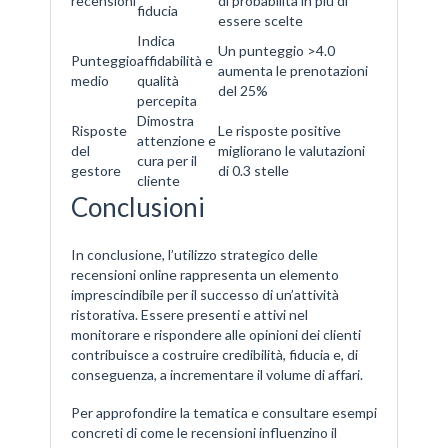
recensioni
di probabilità in più di
fiducia
essere scelte
Indica
Un punteggio >4.0
Punteggio
affidabilità e
aumenta le prenotazioni
medio
qualità
del 25%
percepita
Dimostra
Risposte
Le risposte positive
attenzione e
del
migliorano le valutazioni
cura per il
gestore
di 0.3 stelle
cliente
Conclusioni
In conclusione, l’utilizzo strategico delle
recensioni online rappresenta un elemento
imprescindibile per il successo di un’attività
ristorativa. Essere presenti e attivi nel
monitorare e rispondere alle opinioni dei clienti
contribuisce a costruire credibilità, fiducia e, di
conseguenza, a incrementare il volume di affari.
Per approfondire la tematica e consultare esempi
concreti di come le recensioni influenzino il