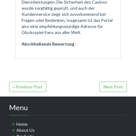
Dienstleistungen. Die Sicherheit des Casinos
wurde sorgfältig geprüft, und auch der
Kundenservice zeigt sich zuvorkommend bei
Fragen oder Bedenken. Insgesamt ist das Portal
also eine empfehlungswürdige Adresse für
Glücksspiel-Fans aus aller Welt.
Abschließende Bewertung
:
« Previous Post
Next Post
Menu
Home
About Us