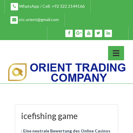
Skip
WhatsApp / Cell: +92 322 2144166
to
content
otc.orient@gmail.com
icefishing game
: Eine neutrale Bewertung des Online Casinos