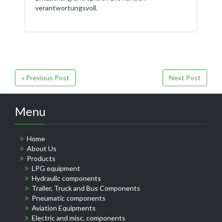
verantwortungsvoll.
« Previous Post
Next Post
Menu
Home
About Us
Products
LPG equipment
Hydraulic components
Trailer, Truck and Bus Components
Pneumatic components
Aviation Equipments
Electric and misc. components