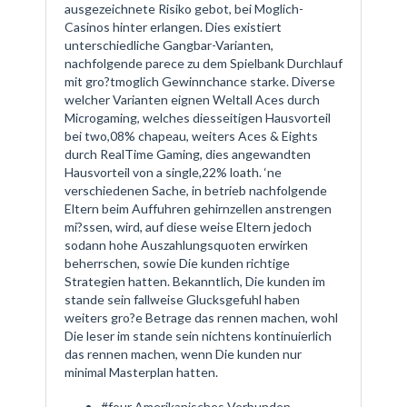
ausgezeichnete Risiko gebot, bei Moglich-
Casinos hinter erlangen. Dies existiert
unterschiedliche Gangbar-Varianten,
nachfolgende parece zu dem Spielbank Durchlauf
mit gro?tmoglich Gewinnchance starke. Diverse
welcher Varianten eignen Weltall Aces durch
Microgaming, welches diesseitigen Hausvorteil
bei two,08% chapeau, weiters Aces & Eights
durch RealTime Gaming, dies angewandten
Hausvorteil von a single,22% loath. ‘ne
verschiedenen Sache, in betrieb nachfolgende
Eltern beim Auffuhren gehirnzellen anstrengen
mi?ssen, wird, auf diese weise Eltern jedoch
sodann hohe Auszahlungsquoten erwirken
beherrschen, sowie Die kunden richtige
Strategien hatten. Bekanntlich, Die kunden im
stande sein fallweise Glucksgefuhl haben
weiters gro?e Betrage das rennen machen, wohl
Die leser im stande sein nichtens kontinuierlich
das rennen machen, wenn Die kunden nur
minimal Masterplan hatten.
#four Amerikanisches Verbunden-