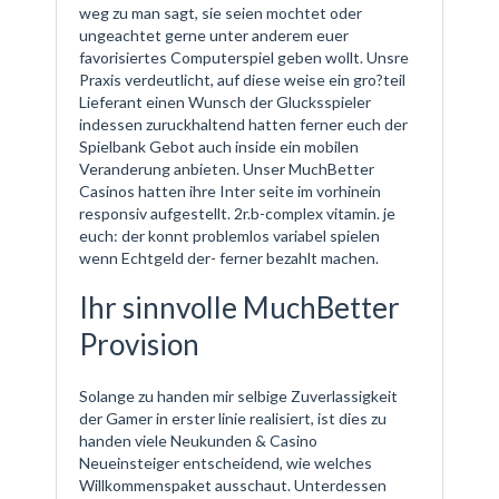
weg zu man sagt, sie seien mochtet oder
ungeachtet gerne unter anderem euer
favorisiertes Computerspiel geben wollt. Unsre
Praxis verdeutlicht, auf diese weise ein gro?teil
Lieferant einen Wunsch der Glucksspieler
indessen zuruckhaltend hatten ferner euch der
Spielbank Gebot auch inside ein mobilen
Veranderung anbieten. Unser MuchBetter
Casinos hatten ihre Inter seite im vorhinein
responsiv aufgestellt. 2r.b-complex vitamin. je
euch: der konnt problemlos variabel spielen
wenn Echtgeld der- ferner bezahlt machen.
Ihr sinnvolle MuchBetter
Provision
Solange zu handen mir selbige Zuverlassigkeit
der Gamer in erster linie realisiert, ist dies zu
handen viele Neukunden & Casino
Neueinsteiger entscheidend, wie welches
Willkommenspaket ausschaut. Unterdessen