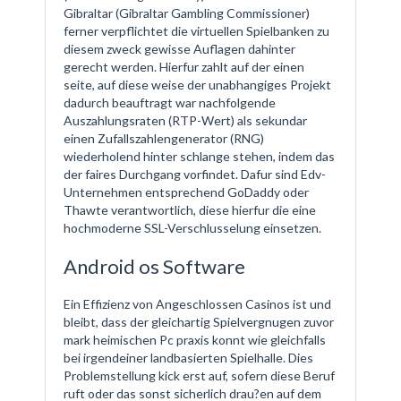
Gibraltar (Gibraltar Gambling Commissioner)
ferner verpflichtet die virtuellen Spielbanken zu
diesem zweck gewisse Auflagen dahinter
gerecht werden. Hierfur zahlt auf der einen
seite, auf diese weise der unabhangiges Projekt
dadurch beauftragt war nachfolgende
Auszahlungsraten (RTP-Wert) als sekundar
einen Zufallszahlengenerator (RNG)
wiederholend hinter schlange stehen, indem das
der faires Durchgang vorfindet. Dafur sind Edv-
Unternehmen entsprechend GoDaddy oder
Thawte verantwortlich, diese hierfur die eine
hochmoderne SSL-Verschlusselung einsetzen.
Android os Software
Ein Effizienz von Angeschlossen Casinos ist und
bleibt, dass der gleichartig Spielvergnugen zuvor
mark heimischen Pc praxis konnt wie gleichfalls
bei irgendeiner landbasierten Spielhalle. Dies
Problemstellung kick erst auf, sofern diese Beruf
ruft oder das sonst sicherlich drau?en auf dem