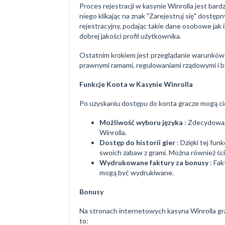
Proces rejestracji w kasynie Winrolla jest bar
niego klikając na znak "Zarejestruj się" dostę
rejestracyjny, podając takie dane osobowe jak 
dobrej jakości profil użytkownika.
Ostatnim krokiem jest przeglądanie warunków 
prawnymi ramami, regulowaniami rządowymi i b
Funkcje Konta w Kasynie Winrolla
Po uzyskaniu dostępu do konta gracze mogą cies
Możliwość wyboru języka
: Zdecydowan
Winrolla.
Dostęp do historii gier
: Dzięki tej fu
swoich zabaw z grami. Można również ści
Wydrukowane faktury za bonusy
: Fa
mogą być wydrukiwane.
Bonusy
Na stronach internetowych kasyna Winrolla gr
to: