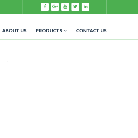
ABOUT US
PRODUCTS
CONTACT US
m