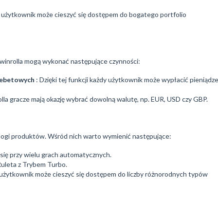
użytkownik może cieszyć się dostępem do bogatego portfolio
 winrolla mogą wykonać następujące czynności:
 debetowych
: Dzięki tej funkcji każdy użytkownik może wypłacić pieniądz
lla gracze mają okazję wybrać dowolną walutę, np. EUR, USD czy GBP.
alogi produktów. Wśród nich warto wymienić następujące:
się przy wielu grach automatycznych.
Ruleta z Trybem Turbo.
żdy użytkownik może cieszyć się dostępem do liczby różnorodnych typów