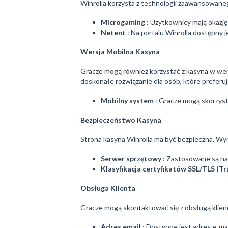
Winrolla korzysta z technologii zaawansowane
Microgaming
: Użytkownicy mają okazj
Netent
: Na portalu Winrolla dostępny
Wersja Mobilna Kasyna
Gracze mogą również korzystać z kasyna w wer
doskonałe rozwiązanie dla osób, które preferują
Mobilny system
: Gracze mogą skorzyst
Bezpieczeństwo Kasyna
Strona kasyna Winrolla ma być bezpieczna. Wy
Serwer sprzętowy
: Zastosowane są n
Klasyfikacja certyfikatów SSL/TLS (Tr
Obsługa Klienta
Gracze mogą skontaktować się z obsługą klien
Adres email
: Dostępne jest adres e-ma