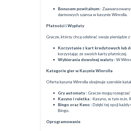
Bonusem powitalnym
: Zaawansowany 
darmowych szansa w kasynie Winrolla.
Płatności i Wypłaty
Gracze, którzy chcą odebrać swoje pieniądze z
Korzystanie z kart kredytowych lub
korzystając ze swoich karty płatniczej.
Wybierania dowolnej waluty
: W Winro
Kategorie gier w Kasynie Winrolla
Oferta kasyna Winrolla obejmuje szerokie kat
Gry automaty
: Gracze mogą rozegrzać 
Kasyno i ruletka
: Kasyno, w tym m.in. 
Bingo oraz Keno
: Dzięki tej opcji ka
Bingo.
Oprogramowanie