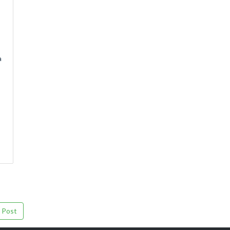
a
 Post