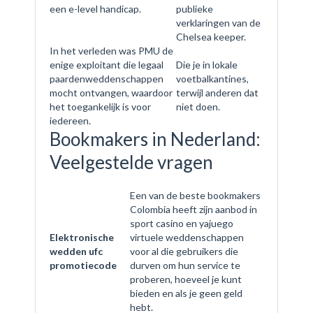
een e-level handicap.
publieke
verklaringen van de
Chelsea keeper.
In het verleden was PMU de
enige exploitant die legaal
Die je in lokale
paardenweddenschappen
voetbalkantines,
mocht ontvangen, waardoor
terwijl anderen dat
het toegankelijk is voor
niet doen.
iedereen.
Bookmakers in Nederland:
Veelgestelde vragen
Een van de beste bookmakers
Colombia heeft zijn aanbod in
sport casino en yajuego
Elektronische
virtuele weddenschappen
wedden ufc
voor al die gebruikers die
promotiecode
durven om hun service te
proberen, hoeveel je kunt
bieden en als je geen geld
hebt.