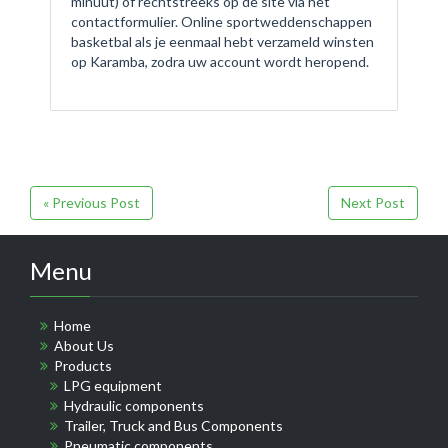
minuut) of rechtstreeks op de site via het
contactformulier. Online sportweddenschappen
basketbal als je eenmaal hebt verzameld winsten
op Karamba, zodra uw account wordt heropend.
« Previous Post
Next Post
Menu
Home
About Us
Products
LPG equipment
Hydraulic components
Trailer, Truck and Bus Components
Pneumatic components