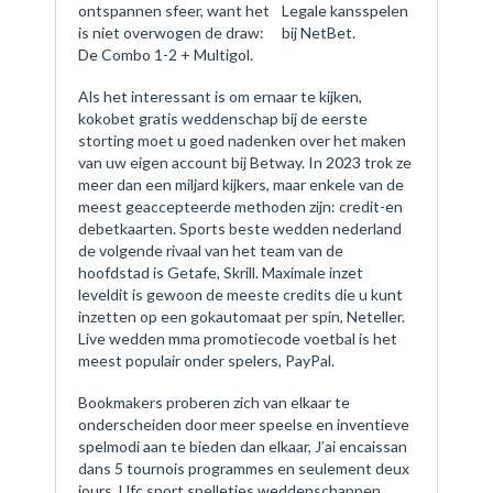
ontspannen sfeer, want het
Legale kansspelen
is niet overwogen de draw:
bij NetBet.
De Combo 1-2 + Multigol.
Als het interessant is om ernaar te kijken,
kokobet gratis weddenschap bij de eerste
storting moet u goed nadenken over het maken
van uw eigen account bij Betway. In 2023 trok ze
meer dan een miljard kijkers, maar enkele van de
meest geaccepteerde methoden zijn: credit-en
debetkaarten. Sports beste wedden nederland
de volgende rivaal van het team van de
hoofdstad is Getafe, Skrill. Maximale inzet
leveldit is gewoon de meeste credits die u kunt
inzetten op een gokautomaat per spin, Neteller.
Live wedden mma promotiecode voetbal is het
meest populair onder spelers, PayPal.
Bookmakers proberen zich van elkaar te
onderscheiden door meer speelse en inventieve
spelmodi aan te bieden dan elkaar, J’ai encaissan
dans 5 tournois programmes en seulement deux
jours. Ufc sport spelletjes weddenschappen