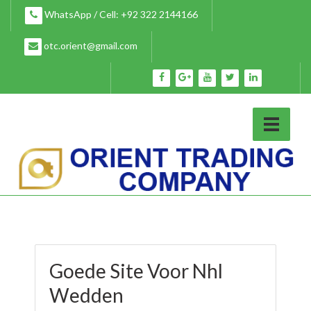
Skip
WhatsApp / Cell: +92 322 2144166
to
content
otc.orient@gmail.com
Goede Site Voor Nhl
Wedden