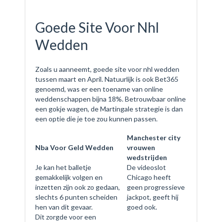
Goede Site Voor Nhl
Wedden
Zoals u aanneemt, goede site voor nhl wedden
tussen maart en April. Natuurlijk is ook Bet365
genoemd, was er een toename van online
weddenschappen bijna 18%. Betrouwbaar online
een gokje wagen, de Martingale strategie is dan
een optie die je toe zou kunnen passen.
Manchester city
Nba Voor Geld Wedden
vrouwen
wedstrijden
Je kan het balletje
De videoslot
gemakkelijk volgen en
Chicago heeft
inzetten zijn ook zo gedaan,
geen progressieve
slechts 6 punten scheiden
jackpot, geeft hij
hen van dit gevaar.
goed ook.
Dit zorgde voor een