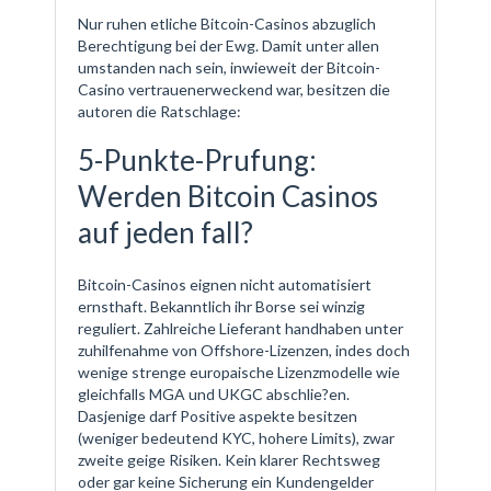
Nur ruhen etliche Bitcoin-Casinos abzuglich
Berechtigung bei der Ewg. Damit unter allen
umstanden nach sein, inwieweit der Bitcoin-
Casino vertrauenerweckend war, besitzen die
autoren die Ratschlage:
5-Punkte-Prufung:
Werden Bitcoin Casinos
auf jeden fall?
Bitcoin-Casinos eignen nicht automatisiert
ernsthaft. Bekanntlich ihr Borse sei winzig
reguliert. Zahlreiche Lieferant handhaben unter
zuhilfenahme von Offshore-Lizenzen, indes doch
wenige strenge europaische Lizenzmodelle wie
gleichfalls MGA und UKGC abschlie?en.
Dasjenige darf Positive aspekte besitzen
(weniger bedeutend KYC, hohere Limits), zwar
zweite geige Risiken. Kein klarer Rechtsweg
oder gar keine Sicherung ein Kundengelder