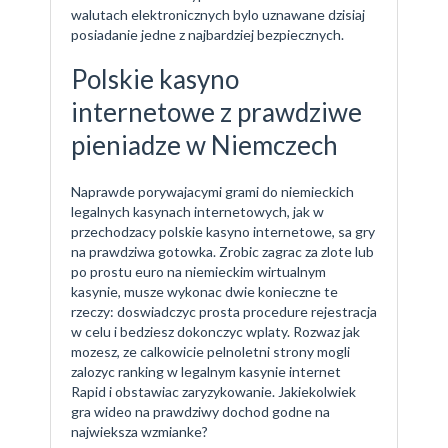
walutach elektronicznych bylo uznawane dzisiaj
posiadanie jedne z najbardziej bezpiecznych.
Polskie kasyno
internetowe z prawdziwe
pieniadze w Niemczech
Naprawde porywajacymi grami do niemieckich
legalnych kasynach internetowych, jak w
przechodzacy polskie kasyno internetowe, sa gry
na prawdziwa gotowka. Zrobic zagrac za zlote lub
po prostu euro na niemieckim wirtualnym
kasynie, musze wykonac dwie konieczne te
rzeczy: doswiadczyc prosta procedure rejestracja
w celu i bedziesz dokonczyc wplaty. Rozwaz jak
mozesz, ze calkowicie pelnoletni strony mogli
zalozyc ranking w legalnym kasynie internet
Rapid i obstawiac zaryzykowanie. Jakiekolwiek
gra wideo na prawdziwy dochod godne na
najwieksza wzmianke?