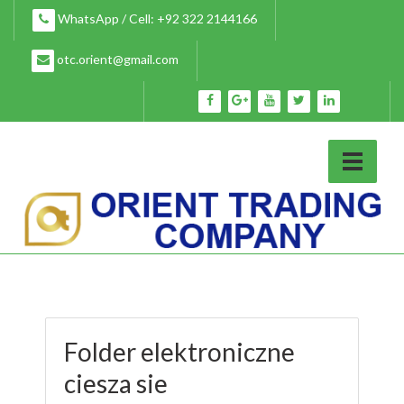
Skip
WhatsApp / Cell: +92 322 2144166
to
content
otc.orient@gmail.com
Folder elektroniczne
ciesza sie