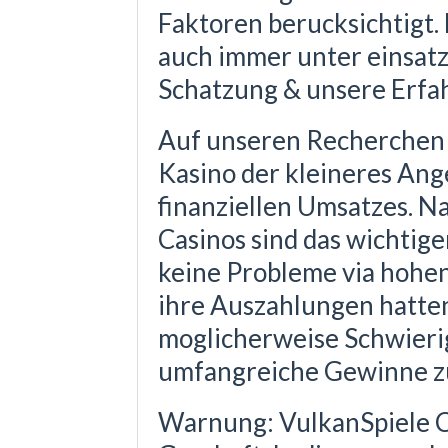
Faktoren berucksichtigt. 
auch immer unter einsat
Schatzung & unsere Erfa
Auf unseren Recherchen 
Kasino der kleineres Ange
finanziellen Umsatzes. 
Casinos sind das wichtige
keine Probleme via hohe
ihre Auszahlungen hatten
moglicherweise Schwierig
umfangreiche Gewinne zu
Warnung: VulkanSpiele C