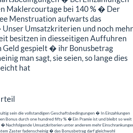
den Maklercourtage bei 140 % � Der
hree Menstruation aufwarts das
� Unser Umsatzkriterien und noch meh
it besitzen in diesseitigen Auffuhren
 Geld gespielt � ihr Bonusbetrag
nig man sagt, sie seien, so lange dies
eicht hat
rteil
tig sein die vollstandigen Geschaftsbedingungen � In Einzahlungen
en Bonus durch one hundred fifty % � Ein Pramie ist und bleibt so weit
ar. � Nachfolgende Umsatzkriterien unter anderem mehr Einschrankunge
htem Zaster fadenscheinig � das Bonusbetrag darf gleichwohl