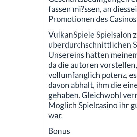
fassen mi?ssen, an diess
Promotionen des Casinos
VulkanSpiele Spielsalon z
uberdurchschnittlichen S
Unsereins hatten meinem
da die autoren vorstellen
vollumfanglich potenz, es
davon abhalt, ihm die ei
gehaben. Gleichwohl verm
Moglich Spielcasino ihr 
war.
Bonus