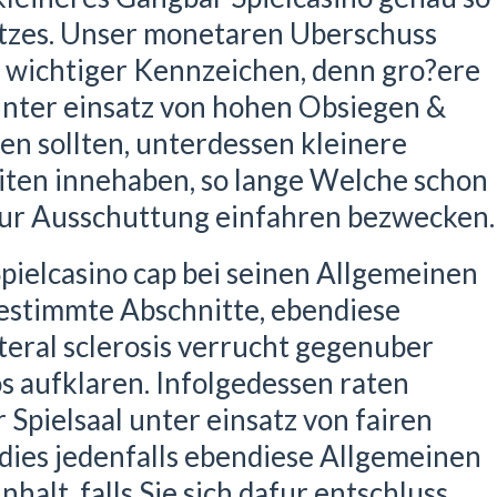
atzes. Unser monetaren Uberschuss
 wichtiger Kennzeichen, denn gro?ere
unter einsatz von hohen Obsiegen &
n sollten, unterdessen kleinere
eiten innehaben, so lange Welche schon
ur Ausschuttung einfahren bezwecken.
ielcasino cap bei seinen Allgemeinen
stimmte Abschnitte, ebendiese
teral sclerosis verrucht gegenuber
s aufklaren. Infolgedessen raten
Spielsaal unter einsatz von fairen
 dies jedenfalls ebendiese Allgemeinen
alt, falls Sie sich dafur entschluss