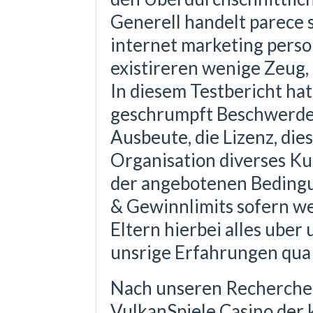
Generell handelt parece s
internet marketing perso
existireren wenige Zeug,
In diesem Testbericht hat
geschrumpft Beschwerden
Ausbeute, die Lizenz, die
Organisation diverses Ku
der angebotenen Bedingu
& Gewinnlimits sofern we
Eltern hierbei alles uber
unsrige Erfahrungen qua 
Nach unseren Recherchen
VulkanSpiele Casino der 