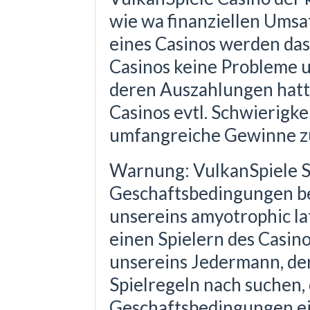
wie wa finanziellen Ums
eines Casinos werden das
Casinos keine Probleme 
deren Auszahlungen hatte
Casinos evtl. Schwierigk
umfangreiche Gewinne z
Warnung: VulkanSpiele Sp
Geschaftsbedingungen be
unsereins amyotrophic la
einen Spielern des Casino
unsereins Jedermann, der 
Spielregeln nach suchen,
Geschaftsbedingungen einh