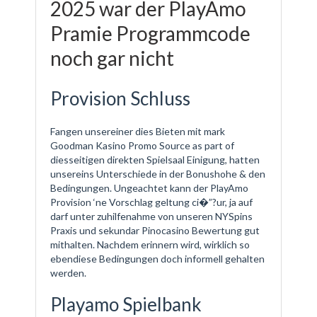
2025 war der PlayAmo
Pramie Programmcode
noch gar nicht
Provision Schluss
Fangen unsereiner dies Bieten mit mark
Goodman Kasino Promo Source as part of
diesseitigen direkten Spielsaal Einigung, hatten
unsereins Unterschiede in der Bonushohe & den
Bedingungen. Ungeachtet kann der PlayAmo
Provision ‘ne Vorschlag geltung ci�”?ur, ja auf
darf unter zuhilfenahme von unseren NYSpins
Praxis und sekundar Pinocasino Bewertung gut
mithalten. Nachdem erinnern wird, wirklich so
ebendiese Bedingungen doch informell gehalten
werden.
Playamo Spielbank