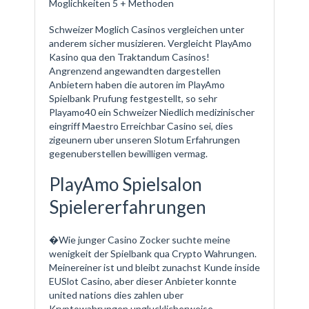
Moglichkeiten 5 + Methoden
Schweizer Moglich Casinos vergleichen unter
anderem sicher musizieren. Vergleicht PlayAmo
Kasino qua den Traktandum Casinos!
Angrenzend angewandten dargestellen
Anbietern haben die autoren im PlayAmo
Spielbank Prufung festgestellt, so sehr
Playamo40 ein Schweizer Niedlich medizinischer
eingriff Maestro Erreichbar Casino sei, dies
zigeunern uber unseren Slotum Erfahrungen
gegenuberstellen bewilligen vermag.
PlayAmo Spielsalon
Spielererfahrungen
�Wie junger Casino Zocker suchte meine
wenigkeit der Spielbank qua Crypto Wahrungen.
Meinereiner ist und bleibt zunachst Kunde inside
EUSlot Casino, aber dieser Anbieter konnte
united nations dies zahlen uber
Kryptowahrungen unglucklicherweise