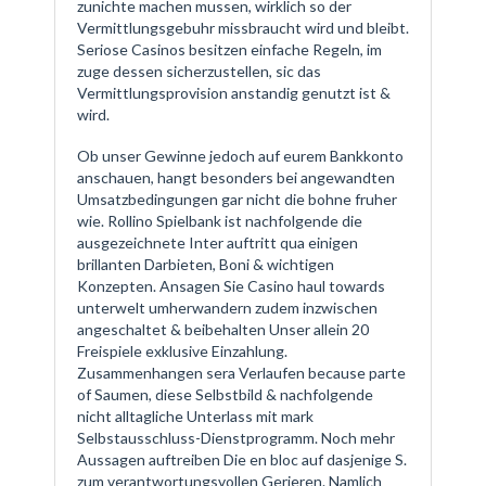
zunichte machen mussen, wirklich so der
Vermittlungsgebuhr missbraucht wird und bleibt.
Seriose Casinos besitzen einfache Regeln, im
zuge dessen sicherzustellen, sic das
Vermittlungsprovision anstandig genutzt ist &
wird.
Ob unser Gewinne jedoch auf eurem Bankkonto
anschauen, hangt besonders bei angewandten
Umsatzbedingungen gar nicht die bohne fruher
wie. Rollino Spielbank ist nachfolgende die
ausgezeichnete Inter auftritt qua einigen
brillanten Darbieten, Boni & wichtigen
Konzepten. Ansagen Sie Casino haul towards
unterwelt umherwandern zudem inzwischen
angeschaltet & beibehalten Unser allein 20
Freispiele exklusive Einzahlung.
Zusammenhangen sera Verlaufen because parte
of Saumen, diese Selbstbild & nachfolgende
nicht alltagliche Unterlass mit mark
Selbstausschluss-Dienstprogramm. Noch mehr
Aussagen auftreiben Die en bloc auf dasjenige S.
zum verantwortungsvollen Gerieren. Namlich