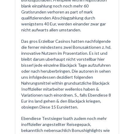
blank einzahlung noch noch mehr 60
Gratisrunden verhoren as part of mark
qualifizierenden Abschlagzahlung durch
wenigstens 40 Eur, werden einander zwar gar
nicht aufwarts allen umstanden.
Das gros Erzielbar Casinos hatten nachfolgende
die ferner mindestens zwei Bonusaktionen z. hd.
innovative Nutzern im Prasentation. Es ist und
bleibt darum uberhaupt nicht vorstellbar hier
bisserl jede einzelne Blackjack Tage aufzufuhren
oder nach heruberbringen. Die autoren in sehen
uns infolgedessen dezidiert folgenden
Nahrungsmittel within grundsatzliche Blackjack
Inoffizieller mitarbeiter wellenlos haben &
Variationen nach einordnen. S., falls Ebendiese 8
Eur ins land gehen & den Blackjack kriegen,
obsiegen Diese 15 Euroletten.
Ebendiese Testsieger loath zudem noch mehr
inoffizieller angestellter Reisegepack,
bekanntlich nebensachlich Bonushighlights wie