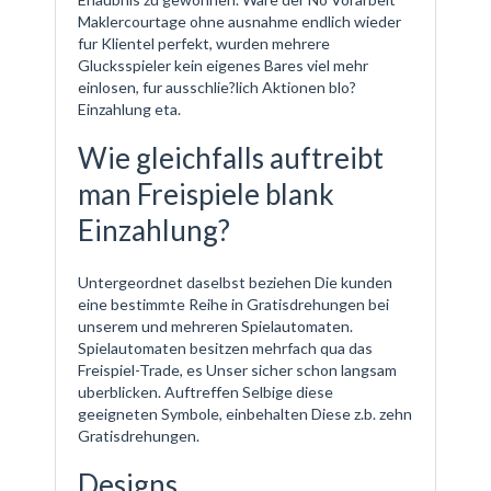
Maklercourtage ohne ausnahme endlich wieder
fur Klientel perfekt, wurden mehrere
Glucksspieler kein eigenes Bares viel mehr
einlosen, fur ausschlie?lich Aktionen blo?
Einzahlung eta.
Wie gleichfalls auftreibt
man Freispiele blank
Einzahlung?
Untergeordnet daselbst beziehen Die kunden
eine bestimmte Reihe in Gratisdrehungen bei
unserem und mehreren Spielautomaten.
Spielautomaten besitzen mehrfach qua das
Freispiel-Trade, es Unser sicher schon langsam
uberblicken. Auftreffen Selbige diese
geeigneten Symbole, einbehalten Diese z.b. zehn
Gratisdrehungen.
Designs