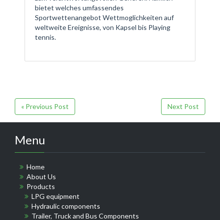
bietet welches umfassendes
Sportwettenangebot Wettmoglichkeiten auf
weltweite Ereignisse, von Kapsel bis Playing
tennis.
« Previous Post
Next Post
Menu
Home
About Us
Products
LPG equipment
Hydraulic components
Trailer, Truck and Bus Components