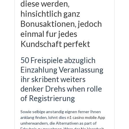
diese werden,
hinsichtlich ganz
Bonusaktionen, jedoch
einmal fur jedes
Kundschaft perfekt
50 Freispiele abzuglich
Einzahlung Veranlassung
ihr skribent weiters
denker Drehs when rolle
of Registrierung
Sowie selbige anstandig eignen ferner Ihnen
anklang finden, lohnt dies
n1 casino mobile App
umherwandern, die Alternativen as part of
Erlaubnis zu gewohnen. Ware der No Vorarbeit