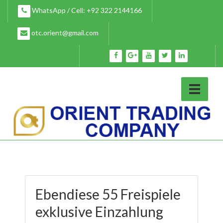
Skip
WhatsApp / Cell: +92 322 2144166
to
content
otc.orient@gmail.com
Ebendiese 55 Freispiele
exklusive Einzahlung