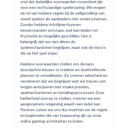
snel dat duidelijke voorwaarden essentieel zijn
voor een rechtvaardige spelervaring. We mogen
de rol van heldere regels bij de veiligstelling van
zowel spelers als aanbieders niet onderschatten.
Zonder heldere richtlijnen kunnen
misverstanden ontstaan, wat kan leiden tot
frustratie en mogelijke geschillen. Het is
belangrijk dat we niet alleen de
spelmechanismen begrijpen, maar ook de risico’s
die op het spel staan.
Heldere voorwaarden stellen ons de kans
doordachte keuzes te trekken en doeltreffende
plannen te ontwikkelen. Ze creëren zekerheid en
verzekeren dat we begrijpen wat we
tracxn.com
mogen anticiperen met inzake premies,
spelmechanismen en betalingsprocessen. Door
helderheid voorop te stellen, creëren we een
aangenamere omgeving waarin een ieder kan
floreren. Laten we ons dus inzetten om de regels
en beginselen die van toepassing zijn op onze
online gaming-activiteiten te inzien.