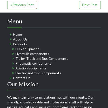
« Previous Post
Next Post
Menu
Home
About Us
Products
LPG equipment
Hydraulic components
Trailer, Truck and Bus Components
Pneumatic components
Aviation Equipments
Electric and misc. components
Contact Us
Our Mission
We maintain long-term relationships with our clients. Our
friendly, knowledgeable and professional staff will help to
inspire, educate and solve your problems
Jackpot Casino
.