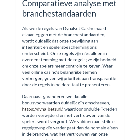
Comparatieve analyse met
branchestandaarden
Als we de regels van DynaBet Casino naast
elkaar leggen met de branchestandaarden,
wordt duidelijk dat onze toewijding aan
integriteit en spelersbescherming ons
onderscheidt. Onze regels zijn niet alleen in
overeenstemming met de regels; ze zijn bedoeld
om onze spelers meer controle te geven. Waar
veel online casino’s belangrijke termen
verbergen, geven wij prioriteit aan transparantie
door de regels in heldere taal te presenteren.
Daarnaast garanderen we dat alle
bonusvoorwaarden duidelijk zijn omschreven,
https://dyna-bets.nl/
, waardoor onduidelijkheden
worden verwijderd en het vertrouwen van de
spelers wordt vergroot. We voldoen aan strikte
regelgeving die verder gaat dan de normale eisen
in de branche, wat het vertrouwen van onze