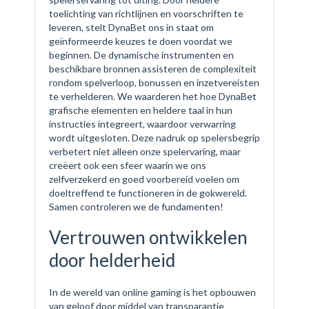
toelichting van richtlijnen en voorschriften te
leveren, stelt DynaBet ons in staat om
geïnformeerde keuzes te doen voordat we
beginnen. De dynamische instrumenten en
beschikbare bronnen assisteren de complexiteit
rondom spelverloop, bonussen en inzetvereisten
te verhelderen. We waarderen het hoe DynaBet
grafische elementen en heldere taal in hun
instructies integreert, waardoor verwarring
wordt uitgesloten. Deze nadruk op spelersbegrip
verbetert niet alleen onze spelervaring, maar
creëert ook een sfeer waarin we ons
zelfverzekerd en goed voorbereid voelen om
doeltreffend te functioneren in de gokwereld.
Samen controleren we de fundamenten!
Vertrouwen ontwikkelen
door helderheid
In de wereld van online gaming is het opbouwen
van geloof door middel van transparantie