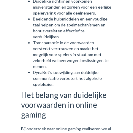
Duidelijke richtlijnen voorkomen
misverstanden en zorgen voor een eerlijke
spelervaring voor alle deelnemers.
Beeldende hulpmiddelen en eenvoudige
taal helpen om de spelmechanismen en
bonusvereisten effectief te
verduidelijken.
Transparantie in de voorwaarden
versterkt vertrouwen en maakt het
mogelijk voor spelers in staat om met
zekerheid weloverwogen beslissingen te
nemen.
DynaBet’s toewijding aan duidelijke
communicatie verbetert het algehele
spelplezier.
Het belang van duidelijke
voorwaarden in online
gaming
Bij onderzoek naar online gaming realiseren we al