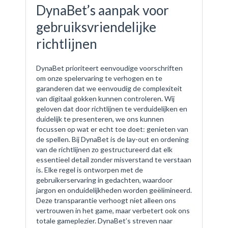
DynaBet’s aanpak voor
gebruiksvriendelijke
richtlijnen
DynaBet prioriteert eenvoudige voorschriften
om onze spelervaring te verhogen en te
garanderen dat we eenvoudig de complexiteit
van digitaal gokken kunnen controleren. Wij
geloven dat door richtlijnen te verduidelijken en
duidelijk te presenteren, we ons kunnen
focussen op wat er echt toe doet: genieten van
de spellen. Bij DynaBet is de lay-out en ordening
van de richtlijnen zo gestructureerd dat elk
essentieel detail zonder misverstand te verstaan
is. Elke regel is ontworpen met de
gebruikerservaring in gedachten, waardoor
jargon en onduidelijkheden worden geëlimineerd.
Deze transparantie verhoogt niet alleen ons
vertrouwen in het game, maar verbetert ook ons
totale gameplezier. DynaBet’s streven naar