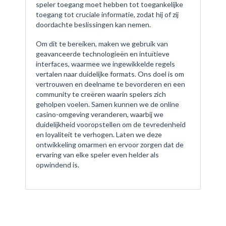
speler toegang moet hebben tot toegankelijke
toegang tot cruciale informatie, zodat hij of zij
doordachte beslissingen kan nemen.
Om dit te bereiken, maken we gebruik van
geavanceerde technologieën en intuïtieve
interfaces, waarmee we ingewikkelde regels
vertalen naar duidelijke formats. Ons doel is om
vertrouwen en deelname te bevorderen en een
community te creëren waarin spelers zich
geholpen voelen. Samen kunnen we de online
casino-omgeving veranderen, waarbij we
duidelijkheid vooropstellen om de tevredenheid
en loyaliteit te verhogen. Laten we deze
ontwikkeling omarmen en ervoor zorgen dat de
ervaring van elke speler even helder als
opwindend is.