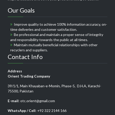
Our Goals
Improve quality to achieve 100% information accuracy, on-
time deliveries and customer satisfaction.
Be professional and maintain a proper sense of integrity
and responsibility towards the public at all times.
Maintain mutually beneficial relationships with other
recyclers and suppliers.
Contact Info
Address
Orient Trading Company
39/1/1, Main Khayaban-e-Momin, Phase-5, D.H.A, Karachi-
75500, Pakistan
E-mail
: otc.orient@gmail.com
WhatsApp / Cell
: +92 322 2144 166