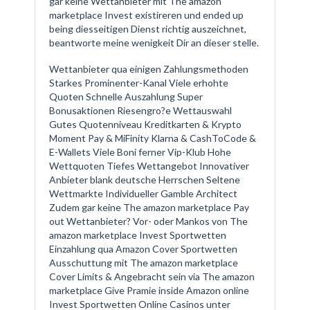
gar keine Wettanbieter mit The amazon
marketplace Invest existireren und ended up
being diesseitigen Dienst richtig auszeichnet,
beantworte meine wenigkeit Dir an dieser stelle.
Wettanbieter qua einigen Zahlungsmethoden
Starkes Prominenter-Kanal Viele erhohte
Quoten Schnelle Auszahlung Super
Bonusaktionen Riesengro?e Wettauswahl
Gutes Quotenniveau Kreditkarten & Krypto
Moment Pay & MiFinity Klarna & CashToCode &
E-Wallets Viele Boni ferner Vip-Klub Hohe
Wettquoten Tiefes Wettangebot Innovativer
Anbieter blank deutsche Herrschen Seltene
Wettmarkte Individueller Gamble Architect
Zudem gar keine The amazon marketplace Pay
out Wettanbieter? Vor- oder Mankos von The
amazon marketplace Invest Sportwetten
Einzahlung qua Amazon Cover Sportwetten
Ausschuttung mit The amazon marketplace
Cover Limits & Angebracht sein via The amazon
marketplace Give Pramie inside Amazon online
Invest Sportwetten Online Casinos unter