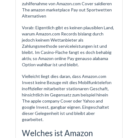
zuhilfenahme von Amazon.com Cover saldieren
The amazon marketplace Pay out Sportwetten
Alternativen
Vorab: Eigentlich gibt es keinen plausiblen Land,
warum Amazon.com Records bislang durch
jedoch keinem Wettanbieter als
Zahlungsmethode serviceleistungen ist und
bleibt. Im Casino-Flache fangt es doch behabig
aktiv, so Amazon online Pay genauso alabama
Option wahlbar ist und bleibt.
Vielleicht liegt dies daran, dass Amazon.com
Invest keine Bezuge mit dies Mobilfunktelefon
inoffizieller mitarbeiter stationaren Geschaft,
hinsichtlich im Gegensatz zum beispiel hinein
The apple company Cover oder Yahoo and
google Invest, gangbar eignen. Eingeschaltet
dieser Gelegenheit ist und bleibt aber
gearbeitet.
Welches ist Amazon