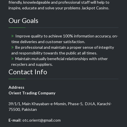
friendly, knowledgeable and professional staff will help to
inspire, educate and solve your problems
Jackpot Casino
.
Our Goals
Improve quality to achieve 100% information accuracy, on-
time deliveries and customer satisfaction.
Be professional and maintain a proper sense of integrity
and responsibility towards the public at all times.
Maintain mutually beneficial relationships with other
recyclers and suppliers.
Contact Info
Address
Orient Trading Company
39/1/1, Main Khayaban-e-Momin, Phase-5, D.H.A, Karachi-
75500, Pakistan
E-mail
: otc.orient@gmail.com