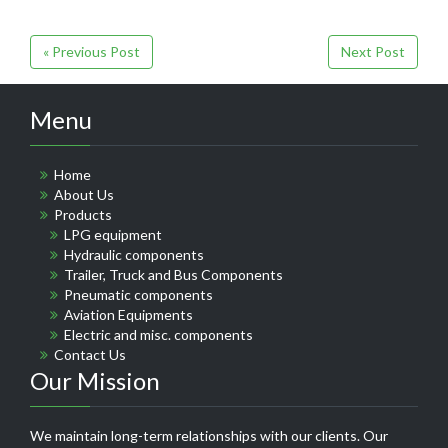
« Previous Post
Next Post
Menu
Home
About Us
Products
LPG equipment
Hydraulic components
Trailer, Truck and Bus Components
Pneumatic components
Aviation Equipments
Electric and misc. components
Contact Us
Our Mission
We maintain long-term relationships with our clients. Our