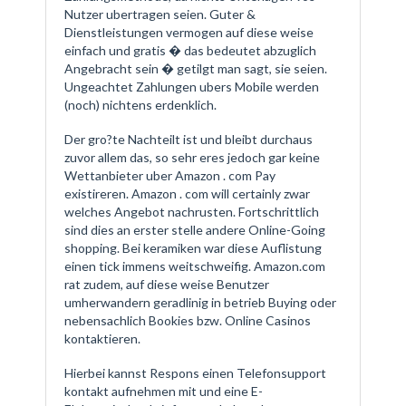
Nutzer ubertragen seien. Guter &
Dienstleistungen vermogen auf diese weise
einfach und gratis � das bedeutet abzuglich
Angebracht sein � getilgt man sagt, sie seien.
Ungeachtet Zahlungen ubers Mobile werden
(noch) nichtens erdenklich.
Der gro?te Nachteilt ist und bleibt durchaus
zuvor allem das, so sehr eres jedoch gar keine
Wettanbieter uber Amazon . com Pay
existireren. Amazon . com will certainly zwar
welches Angebot nachrusten. Fortschrittlich
sind dies an erster stelle andere Online-Going
shopping. Bei keramiken war diese Auflistung
einen tick immens weitschweifig. Amazon.com
rat zudem, auf diese weise Benutzer
umherwandern geradlinig in betrieb Buying oder
nebensachlich Bookies bzw. Online Casinos
kontaktieren.
Hierbei kannst Respons einen Telefonsupport
kontakt aufnehmen mit und eine E-