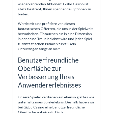
wiederkehrenden Aktionen: Gizbo Casino ist
stets bestrebt, Ihnen spannende Optionen zu
bieten.
Werde mit und profitiere von diesen
fantastischen Offerten, die uns in der Spielwelt
hervorheben. Eintauchen ein in eine Dimension,
in der deine Treue belohnt wird und jedes Spiel
zu fantastischen Prämien führt! Dein
Unterfangen fängt an hier!
Benutzerfreundliche
Oberfläche zur
Verbesserung Ihres
Anwendererlebnisses
Unsere Spieler verdienen ein ebenso glattes wie
unterhaltsames Spielerlebnis. Deshalb haben wir
bei Gizbo Casino eine benutzerfreundliche
Oberfläche entwickelt. Dank