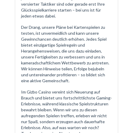
versierter Taktiker sind oder gerade erst Ihre
Glücksspielkarriere starten – bei uns ist für
jeden etwas dabei.
Der Drang, unsere Pläne bei Kartenspielen zu
testen, ist unvermeidlich und kann unsere
Gewinnchancen deutlich erhöhen. Jedes Spiel
bietet einzigartige Spielregeln und
Herangehensweisen, die uns dazu einladen,
unsere Fertigkeiten zu verbessern und uns in
kameradschaftlichem Wettbewerb zu antreten.
Wir können Hinweise teilen, Erfolge bejubeln
und untereinander profitieren – so bildet sich
eine aktive Gemeinschaft.
Im Gizbo Casino vereint sich Neuerung auf
Brauch und bietet uns fortschrittlichste Gaming-
Erlebnisse, während klassische Spielstrukturen
bewahrt bleiben. Wenn wir uns zu diesen
aufregenden Spielen treffen, erleben wir nicht
nur Spaß, sondern erzeugen auch dauerhafte
Erlebnisse. Also, auf was warten wir noch?