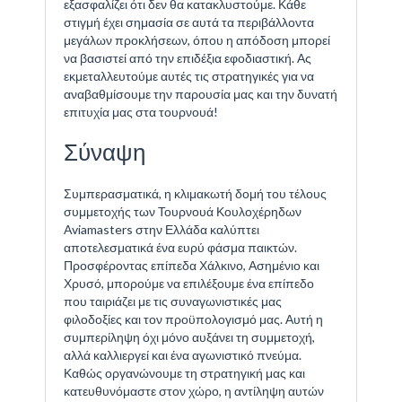
εξασφαλίζει ότι δεν θα κατακλυστούμε. Κάθε
στιγμή έχει σημασία σε αυτά τα περιβάλλοντα
μεγάλων προκλήσεων, όπου η απόδοση μπορεί
να βασιστεί από την επιδέξια εφοδιαστική. Ας
εκμεταλλευτούμε αυτές τις στρατηγικές για να
αναβαθμίσουμε την παρουσία μας και την δυνατή
επιτυχία μας στα τουρνουά!
Σύναψη
Συμπερασματικά, η κλιμακωτή δομή του τέλους
συμμετοχής των Τουρνουά Κουλοχέρηδων
Aviamasters στην Ελλάδα καλύπτει
αποτελεσματικά ένα ευρύ φάσμα παικτών.
Προσφέροντας επίπεδα Χάλκινο, Ασημένιο και
Χρυσό, μπορούμε να επιλέξουμε ένα επίπεδο
που ταιριάζει με τις συναγωνιστικές μας
φιλοδοξίες και τον προϋπολογισμό μας. Αυτή η
συμπερίληψη όχι μόνο αυξάνει τη συμμετοχή,
αλλά καλλιεργεί και ένα αγωνιστικό πνεύμα.
Καθώς οργανώνουμε τη στρατηγική μας και
κατευθυνόμαστε στον χώρο, η αντίληψη αυτών