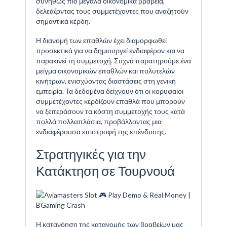
συνήθως πιο μεγάλα οικονομικά βραβεία,
δελεάζοντας τους συμμετέχοντες που αναζητούν
σημαντικά κέρδη.
Η διανομή των επαθλών έχει διαμορφωθεί
προσεκτικά για να δημιουργεί ενδιαφέρον και να
παρακινεί τη συμμετοχή. Συχνά παρατηρούμε ένα
μείγμα οικονομικών επαθλών και πολυτελών
κινήτρων, ενισχύοντας διαστάσεις στη γενική
εμπειρία. Τα δεδομένα δείχνουν ότι οι κορυφαίοι
συμμετέχοντες κερδίζουν επαθλά που μπορούν
να ξεπεράσουν τα κόστη συμμετοχής τους κατά
πολλά πολλαπλάσια, προβάλλοντας μια
ενδιαφέρουσα επιστροφή της επένδυσης.
Στρατηγικές για την
Κατάκτηση σε Τουρνουά
Η κατανόηση της κατανομής των βραβείων μας