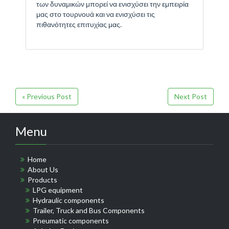
των δυναμικών μπορεί να ενισχύσει την εμπειρία
μας στο τουρνουά και να ενισχύσει τις
πιθανότητες επιτυχίας μας.
« Previous Post
Next Post
Menu
Home
About Us
Products
LPG equipment
Hydraulic components
Trailer, Truck and Bus Components
Pneumatic components