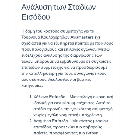
Ανάλυση των Σταδίων
Εισόδου
Η δομή του κόστους συμμετοχής για τα
Τουρνουά Κουλοχέρηδων Aviamasters έχει
σχεδιαστεί για να εξυπηρετεί παίκτες με ποικίλους
προϋπολογισμούς και επιλογές αγώνων. Μέσω
ενδελεχούς ανάλυσης της διάρθρωσης των
τελών, μπορούμε να εμβαθύνουμε σε συγκρίσεις
επιπέδων συμμετοχής για να προσδιορίσουμε
την καταλληλότερη για τους συναγωνιστικούς
μας σκοπούς. Ακολουθούν οι βασικές
κατηγορίες:
Χάλκινο Επίπεδο – Μια επιλογή οικονομική
ιδανική για casual συμμετέχοντες. Αυτό το
στάδιο προωθεί την γενικότερη συμμετοχή
χωρίς μεγάλη χρηματική υποχρέωση.
Ασημένια Επίπεδο – Με κόστος μεσαίου
επιπέδου, προσελκύει πιο σοβαρούς
παίκτες, προσφέροντας πιο έντονη