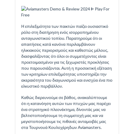
Η επιλεξιμότητα των παικτών παίζει ουσιαστικό
ρόλο στη διατήρηση ενός ισορροπημένου
ανταγωνιστικού τοπίου. Παρατηρούμε ότι οι
απαιτήσεις κατά κανόνα περιλαμβάνουν
ηλικιακούς περιορισμούς και καθεστώς μέλους,
διασφαλίζοντας ότι όλοι οι συμμετέχοντες είναι
προετοιμασμένοι για τις ξεχωριστές προκλήσεις
που παρουσιάζονται. Αυτή η προσεκτική εξέταση
των κριτηρίων επιλεξιμότητας υποστηρίζει την
ακεραιότητα του διαγωνισμού και ενισχύει ένα πιο
ελκυστικό περιβάλλον.
Καθώς διερευνούμε σε βάθος, ανακαλύπτουμε
ότι η κατανόηση αυτών των πτυχών μας παρέχει
ένα στρατηγικό πλεονέκτημα, δίνοντάς μας να
βελτιστοποιήσουμε τη συμμετοχή μας και να
μεγιστοποιήσουμε τις πιθανές ανταμοιβές μας
στα Τουρνουά Κουλοχέρηδων Aviamasters.