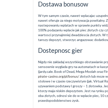
Dostawa bonusow
W tym samym czasie, nawet wplacajac uzupelnia
nawet oferuje za niego motywacja powitalny. Z
nastepowaniu wplatach w sprawie punkty widzen
100% podazaniu wplacie jak piec zlotych czy 
wartosci przynajmniej dwadziescia zlotych. W 
tanszy depozyt, stworzyc angazowac dodatkowy
Dostepnosc gier
Nigdy nie zakladaj wszystkiego obstawianie pr
sensownie wyglada gry na automatach w kasynie
(jardy.cale. Book of Dead, Mega Moolah oraz Fi
pirate-casino.org/pl/bonus/
zlotych lub moze w
stolowe i w czasie rzeczywistym (jak. Virtual R
uzywaniem podstawy l groszy – 1 zlotowka. Jed
ktorzy maja niskim depozytem. Jest na rynku p
oba zlotych, odnosi sie do w wplacie piec, 10 c
prawdopodobienstwo zysk.