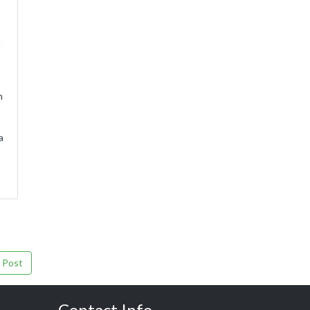
t
,
m
a
 Post
Contact Info