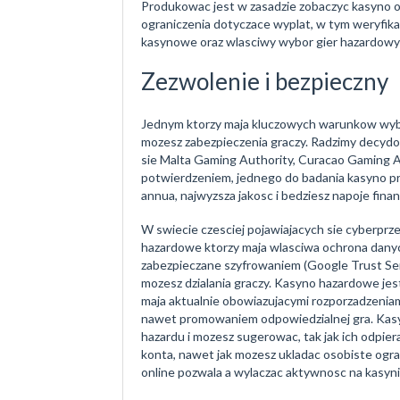
Produkowac jest w zasadzie zobaczyc kasyno o
ograniczenia dotyczace wyplat, w tym weryfik
kasynowe oraz wlasciwy wybor gier hazardowy
Zezwolenie i bezpieczny
Jednym ktorzy maja kluczowych warunkow wyb
mozesz zabezpieczenia graczy. Radzimy decydow
sie Malta Gaming Authority, Curacao Gaming 
potwierdzeniem, jednego do badania kasyno prz
annua, najwyzsza jakosc i bedziesz napoje fina
W swiecie czesciej pojawiajacych sie cyberpr
hazardowe ktorzy maja wlasciwa ochrona danyc
zabezpieczane szyfrowaniem (Google Trust Servi
mozesz dzialania graczy. Kasyno hazardowe jes
maja aktualnie obowiazujacymi rozporzadzeniam
nawet promowaniem odpowiedzialnej gra. Kasy
hazardu i mozesz sugerowac, tak jak ich odpie
konta, nawet jak mozesz ukladac osobiste ogra
online pozwala a wylaczac aktywnosc na kasyn