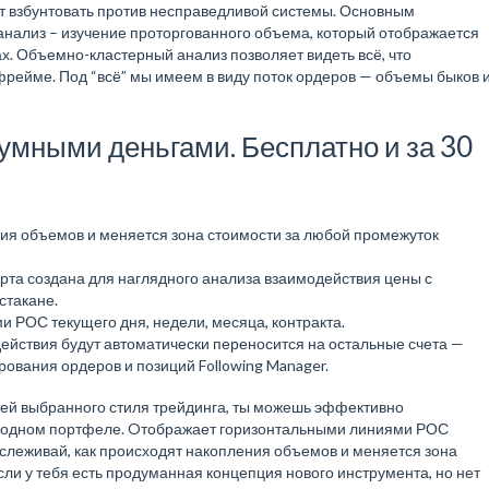
ет взбунтовать против несправедливой системы. Основным
нализ – изучение проторгованного объема, который отображается
х. Объемно-кластерный анализ позволяет видеть всё, что
рейме. Под “всё” мы имеем в виду поток ордеров — объемы быков 
с умными деньгами. Бесплатно и за 30
ния объемов и меняется зона стоимости за любой промежуток
рта создана для наглядного анализа взаимодействия цены с
стакане.
 РОС текущего дня, недели, месяца, контракта.
 действия будут автоматически переносится на остальные счета —
рования ордеров и позиций Following Manager.
тей выбранного стиля трейдинга, ты можешь эффективно
 в одном портфеле. Oтображает горизонтальными линиями РОС
Отслеживай, как происходят накопления объемов и меняется зона
ли у тебя есть продуманная концепция нового инструмента, но нет