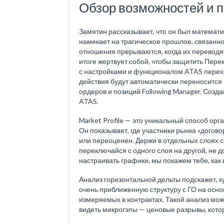
Обзор возможностей и 
Замятин рассказывает, что он был математи
намекает на трагическое прошлое, связанн
отношения прерываются, когда их переводят
итоге жертвует собой, чтобы защитить Пере
с настройками и функционалом ATAS переход
действия будут автоматически переносится
ордеров и позиций Following Manager. Соз
ATAS.
Market Profile — это уникальный способ ор
Он показывает, где участники рынка «догово
или переоценен. Держи в отдельных слоях с
переключайся с одного слоя на другой, не д
настраивать графики, мы покажем тебе, как
Анализ горизонтальной дельты подскажет, к
очень приближенную структуру с ГО на основ
измеряемых в контрактах. Такой анализ може
видеть микрогэпы — ценовые разрывы, кото