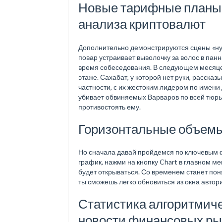
Новые тарифные планы 
анализа криптовалют
Дополнительно демонстрируются сцены «нул
повар устраивает выволочку за волос в пан
время собеседования. В следующем месяце 
этаже. Сахабат, у которой нет руки, расск
частности, с их жестоким лидером по имени 
убивает обвиняемых Варваров по всей тюрь
противостоять ему.
Горизонтальные объемы
Но сначала давай пройдемся по ключевым ф
график, нажми на кнопку Chart в главном ме
будет открываться. Со временем станет пон
ты сможешь легко обновиться из окна автор
Статистика алгоритмиче
новости финансовых ры