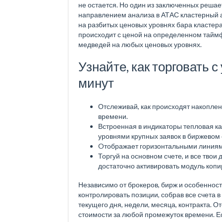
не остается. Но один из заключенных реша
направлением анализа в АТАС кластерный а
на разбитых ценовых уровнях бара кластера
происходит с ценой на определенном таймф
медведей на любых ценовых уровнях.
Узнайте, как торговать 
минут
Отслеживай, как происходят накопле
времени.
Встроенная в индикаторы тепловая ка
уровнями крупных заявок в биржевом 
Oтображает горизонтальными линиями
Торгуй на основном счете, и все твои
достаточно активировать модуль копи
Независимо от брокеров, бирж и особеннос
контролировать позиции, собрав все счета
текущего дня, недели, месяца, контракта. 
стоимости за любой промежуток времени. Ес