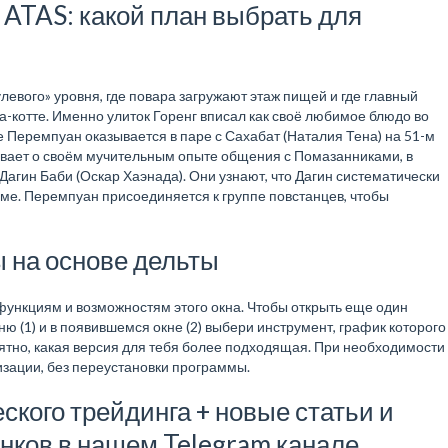
ATAS: какой план выбрать для
евого» уровня, где повара загружают этаж пищей и где главный
на-котте. Именно улиток Горенг вписал как своё любимое блюдо во
Перемпуан оказывается в паре с Сахабат (Наталия Тена) на 51-м
азывает о своём мучительным опыте общения с Помазанниками, в
Дагин Баби (Оскар Хаэнада). Они узнают, что Дагин систематически
ме. Перемпуан присоединяется к группе повстанцев, чтобы
 на основе дельты
ункциям и возможностям этого окна. Чтобы открыть еще один
ню ‭(1) и в появившемся окне (2) выбери инструмент, график которого
ятно, какая версия для тебя более подходящая. При необходимости
изации, без переустановки программы.
ского трейдинга + новые статьи и
нков в нашем Telegram канале