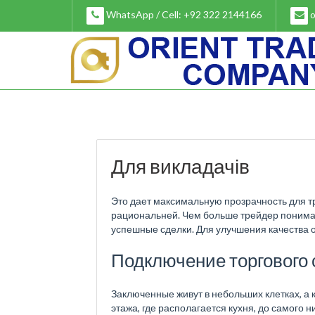
Skip
WhatsApp / Cell: +92 322 2144166
o
to
content
Для викладачів
Это дает максимальную прозрачность для 
рациональней. Чем больше трейдер понимае
успешные сделки. Для улучшения качества 
Подключение торгового 
Заключенные живут в небольших клетках, а 
этажа, где располагается кухня, до самого 