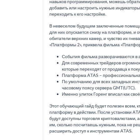
навыков программирования, можешь обрати
добавить или настроить нужные индикаторы
переходить к его настройке.
В невеселом будущем заключенные помещаю
для них опускается снизу на платформе, и 
обитатели верхних камер, и чувство их гнева
«Платформы 2», приквела фильма «Платфо
События фильма разворачиваются в а
Для современных трейдеров огромное 
которые переходят от продавца к пок
Платформа ATAS – профессиональная
По умолчанию для всех западных инст
часовому поясу сервера GMT(UTC).
Именно улиток Горенг вписал как сво
Этот обучающий гайд будет полезен всем, 
платформу в действии. После установки AT
будут доступны торговля криптовалютами, 
им, сколько посчитаешь нужным, пока не р
расширить доступ к инструментам ATAS.