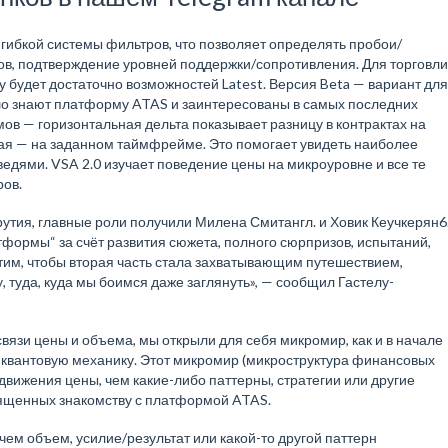
ибкой системы фильтров, что позволяет определять пробои/
в, подтверждение уровней поддержки/сопротивления. Для торговли
 будет достаточно возможностей Latest. Версия Beta — вариант для
шо знают платформу ATAS и заинтересованы в самых последних
емов — горизонтальная дельта показывает разницу в контрактах на
ая — на заданном таймфрейме. Это помогает увидеть наиболее
едями. VSA 2.0 изучает поведение цены на микроуровне и все те
ров.
утия, главные роли получили Милена Смитангл. и Ховик Кеучкерян6
ормы“ за счёт развития сюжета, полного сюрпризов, испытаний,
тим, чтобы вторая часть стала захватывающим путешествием,
, туда, куда мы боимся даже заглянуть», — сообщил Гастелу-
язи цены и объема, мы открыли для себя микромир, как и в начале
ть квантовую механику. Этот микромир (микроструктура финансовых
движения цены, чем какие-либо паттерны, стратегии или другие
вященных знакомству с платформой ATAS.
 чем объем, усилие/результат или какой-то другой паттерн