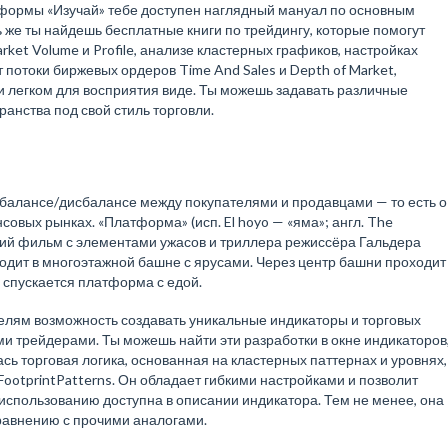
тформы «Изучай» тебе доступен наглядный мануал по основным
же ты найдешь бесплатные книги по трейдингу, которые помогут
ket Volume и Profile, анализе кластерных графиков, настройках
потоки биржевых ордеров Time And Sales и Depth of Market,
и легком для восприятия виде. Ты можешь задавать различные
анства под свой стиль торговли.
балансе/дисбалансе между покупателями и продавцами — то есть о
вых рынках. «Платформа» (исп. El hoyo — «яма»; англ. The
кий фильм с элементами ужасов и триллера режиссёра Гальдера
одит в многоэтажной башне с ярусами. Через центр башни проходит
ь спускается платформа с едой.
лям возможность создавать уникальные индикаторы и торговых
ими трейдерами. Ты можешь найти эти разработки в окне индикаторов
сь торговая логика, основанная на кластерных паттернах и уровнях,
ootprintPatterns. Он обладает гибкими настройками и позволит
 использованию доступна в описании индикатора. Тем не менее, она
равнению с прочими аналогами.