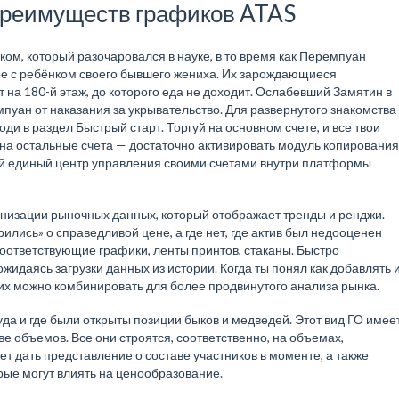
преимуществ графиков ATAS
ком, который разочаровался в науке, в то время как Перемпуан
ое с ребёнком своего бывшего жениха. Их зарождающиеся
 на 180-й этаж, до которого еда не доходит. Ослабевший Замятин в
мпуан от наказания за укрывательство. Для развернутого знакомства
и в раздел Быстрый старт. Торгуй на основном счете, и все твои
 на остальные счета — достаточно активировать модуль копирования
дай единый центр управления своими счетами внутри платформы
ганизации рыночных данных, который отображает тренды и ренджи.
рились» о справедливой цене, а где нет, где актив был недооценен
оответствующие графики, ленты принтов, стаканы. Быстро
ожидаясь загрузки данных из истории. Когда ты понял как добавлять 
 их можно комбинировать для более продвинутого анализа рынка.
уда и где были открыты позиции быков и медведей. Этот вид ГО имее
е объемов. Все они строятся, соответственно, на объемах,
т дать представление о составе участников в моменте, а также
рые могут влиять на ценообразование.