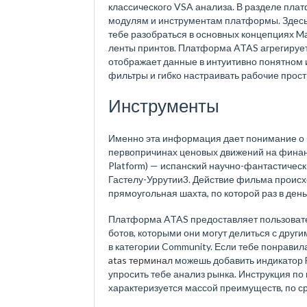
классического VSA анализа. В разделе пла
модулям и инструментам платформы. Здесь 
тебе разобраться в основных концепциях Mar
ленты принтов. Платформа ATAS агрегирует 
отображает данные в интуитивно понятном 
фильтры и гибко настраивать рабочие простр
Инструменты
Именно эта информация дает понимание о 
первопричинах ценовых движений на финансо
Platform) — испанский научно-фантастичес
Гастелу-Уррутии3. Действие фильма происх
прямоугольная шахта, по которой раз в ден
Платформа ATAS предоставляет пользовате
ботов, которыми они могут делиться с друг
в категории Community. Если тебе понравила
atas терминал
можешь добавить индикатор F
упросить тебе анализ рынка. Инструкция по
характеризуется массой преимуществ, по с