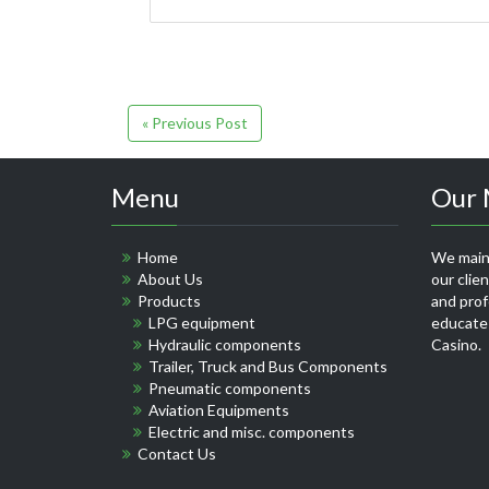
« Previous Post
Menu
Our 
Home
We maint
About Us
our clie
Products
and profe
LPG equipment
educate
Hydraulic components
Casino
.
Trailer, Truck and Bus Components
Pneumatic components
Aviation Equipments
Electric and misc. components
Contact Us