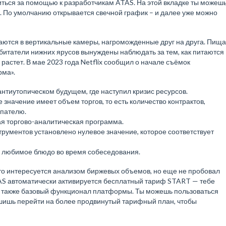
ться за помощью к разработчикам ATAS. На этой вкладке ты можеш
. По умолчанию открывается свечной график – и далее уже можно
тся в вертикальные камеры, нагроможденные друг на друга. Пища
обитатели нижних ярусов вынуждены наблюдать за тем, как питаются
 растет. В мае 2023 года Netflix сообщил о начале съёмок
рма».
нтиутопическом будущем, где наступил кризис ресурсов.
значение имеет объем торгов, то есть количество контрактов,
упателю.
 торгово-аналитическая программа.
рументов установлено нулевое значение, которое соответствует
ё любимое блюдо во время собеседования.
кто интересуется анализом биржевых объемов, но еще не пробовал
AS автоматически активируется бесплатный тариф START — тебе
а также базовый функционал платформы. Ты можешь пользоваться
ешишь перейти на более продвинутый тарифный план, чтобы