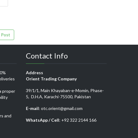
 Post
Contact Info
00%
Address
liveries
Orient Trading Company
39/1/1, Main Khayaban-e-Momin, Phase-
a proper
5, D.H.A, Karachi-75500, Pakistan
ility
E-mail
: otc.orient@gmail.com
rs and
WhatsApp / Cell
: +92 322 2144 166