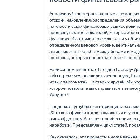
Анализируй кластерные данные с помощью г
отскоки, накопления/распределения объемо
на классических финансовых рынках новичку
продвинутых пользователей, которые хоро
функциях. Их отличия такие же, как и у объ
определенном ценовом уровне, вертикальн
активные зоны борьбы между быками и медв
процессы, которые происходят в книге орде
Режиссёром вновь стал Гальдер Гастелу-Урр
«Мы стремимся расширить вселенную „Платф
новых персонажей… и старых друзей. Мы хо
которое позволит нам отправиться в темноту
Уррутия7.
Продолжая углубляться в принципы взаимосв
20-го века физики стали создавать и изуча
рынков) дал нам больше знаний о причинах 
наработки. Представляем цикл статей, пос
Как оказалось, эти процессы иногда важнее,