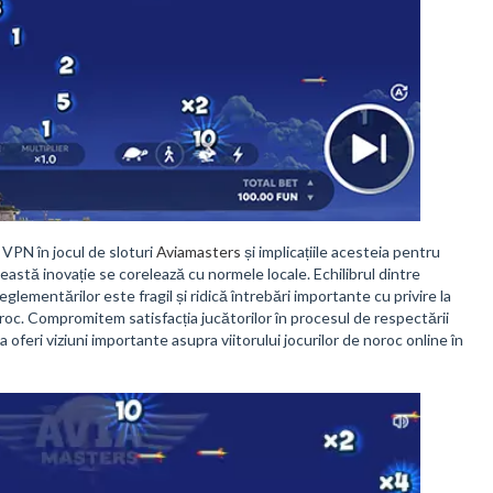
 VPN în jocul de sloturi
Aviamasters
și implicațiile acesteia pentru
eastă inovație se corelează cu normele locale. Echilibrul dintre
eglementărilor este fragil și ridică întrebări importante cu privire la
oroc. Compromitem satisfacția jucătorilor în procesul de respectării
feri viziuni importante asupra viitorului jocurilor de noroc online în