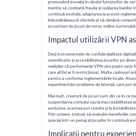
promovând inovația în rândul furnizorilor de s
menite să combată frauda și spălarea banilor, întă
continuă evoluție, adaptarea la aceste reglemen
îmbunătățească ofertele și să rămână competitiv
ecosistem de jocuri de noroc online sustenabil și
Impactul utilizării VPN asu
Deși instrumentele de confidențialitate digital
semnificativ și accesibilitatea jocurilor pe di
realizăm că performanța VPN-ului poate varia f
care altfel ar fi restricționat. Multe cazinouri onl
pentru a conforma reglementările locale. Atunc
experimentăm probleme de latență, care pot afe
Mai mult, creatorii de jocuri sunt din ce în ce ma
suspendarea contului sau la inaccesibilitatea a
exclusive, acestea pot rezulta și la instabilita
Prin urmare, trebuie să evaluăm beneficiile confide
special într-un peisaj al jocurilor în continuă evo
Implicații pentru experien