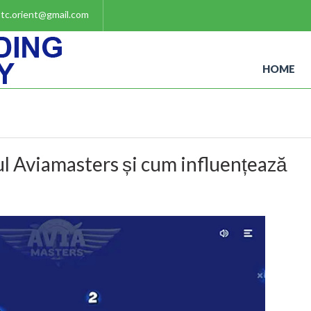
tc.orient@gmail.com
HOME
l Aviamasters și cum influențează