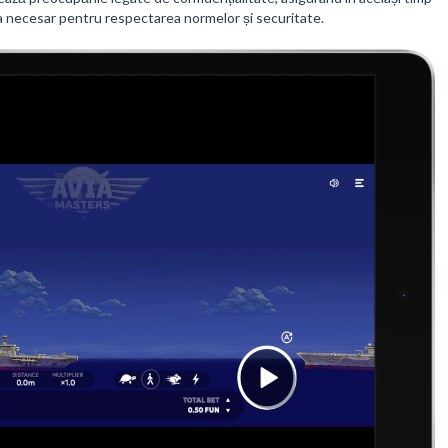
ra necesar pentru respectarea normelor și securitate.