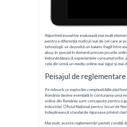
Algoritmii inovative evaluează mai mulți elemente,
pentru a diferenția traficul real de cel care ar
tehnologii, se dezvoltă un balans fragil între as
abuz, în special în domenii precum jocurile onl
îmbunătățească experiențele consumatorilor, ap
cele din urmă un mediu online mai sigur și mai 
Peisajul de reglementare 
Pe măsură ce explorăm complexitățile platforme
România devine esențială în conturarea unui med
online din România sunt concepute pentru a gar
industriei. Oficiul Național pentru Jocuri de N
îndeplinească standarde riguroase privind clarita
Mai mult, aceste reglementări permit condiții d