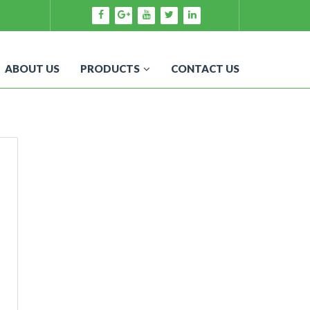
ABOUT US
PRODUCTS
CONTACT US