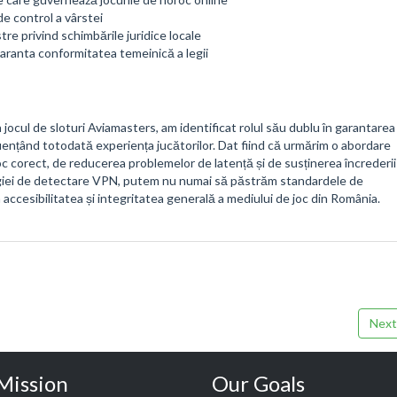
e control a vârstei
tre privind schimbările juridice locale
garanta conformitatea temeinică a legii
jocul de sloturi Aviamasters, am identificat rolul său dublu în garantarea
uențând totodată experiența jucătorilor. Dat fiind că urmărim o abordare
oc corect, de reducerea problemelor de latență și de susținerea încrederii
nologiei de detectare VPN, putem nu numai să păstrăm standardele de
 accesibilitatea și integritatea generală a mediului de joc din România.
Next
Mission
Our Goals