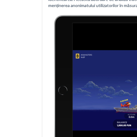
menținerea anonimatului utilizatorilor în măsu