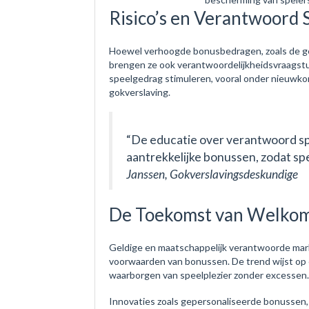
Risico’s en Verantwoord 
Hoewel verhoogde bonusbedragen, zoals de g
brengen ze ook verantwoordelijkheidsvraagst
speelgedrag stimuleren, vooral onder nieuwkome
gokverslaving.
“De educatie over verantwoord spe
aantrekkelijke bonussen, zodat s
Janssen, Gokverslavingsdeskundige
De Toekomst van Welkom
Geldige en maatschappelijk verantwoorde marke
voorwaarden van bonussen. De trend wijst op 
waarborgen van speelplezier zonder excessen.
Innovaties zoals gepersonaliseerde bonussen, 