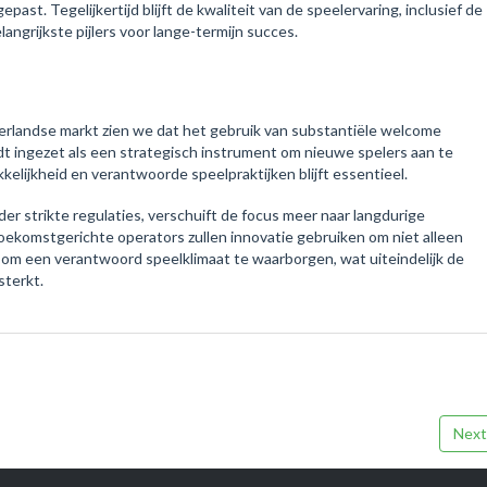
t. Tegelijkertijd blijft de kwaliteit van de speelervaring, inclusief de
langrijkste pijlers voor lange-termijn succes.
erlandse markt zien we dat het gebruik van substantiële welcome
 ingezet als een strategisch instrument om nieuwe spelers aan te
kelijkheid en verantwoorde speelpraktijken blijft essentieel.
er strikte regulaties, verschuift de focus meer naar langdurige
oekomstgerichte operators zullen innovatie gebruiken om niet alleen
 om een verantwoord speelklimaat te waarborgen, wat uiteindelijk de
sterkt.
Next