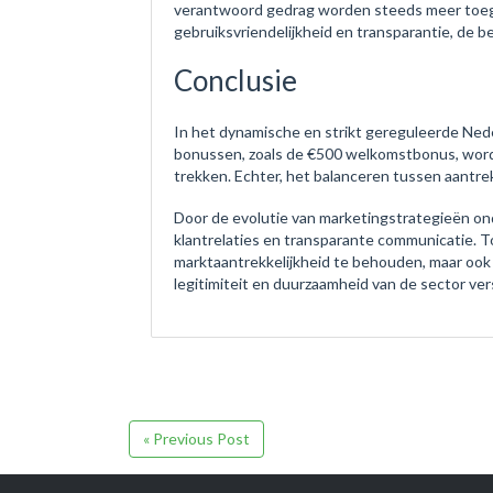
verantwoord gedrag worden steeds meer toegepas
gebruiksvriendelijkheid en transparantie, de be
Conclusie
In het dynamische en strikt gereguleerde Ned
bonussen, zoals de €500 welkomstbonus, wordt
trekken. Echter, het balanceren tussen aantrek
Door de evolutie van marketingstrategieën ond
klantrelaties en transparante communicatie. T
marktaantrekkelijkheid te behouden, maar ook
legitimiteit en duurzaamheid van de sector ver
« Previous Post