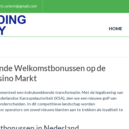
tc.orient@gmail.com
HOME
ende Welkomstbonussen op de
sino Markt
menteel een indrukwekkende transformatie. Met de legalisering van
ederlandse Kansspelautoriteit (KSA), zien we een nieuwe golf van
 onderscheiden. In dit competitieve landschap worden
 operators om zowel nieuwe klanten aan te trekken als loyaliteit te
tbonussen in Nederland