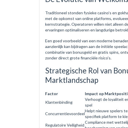
Traditioneel stonden fysieke casino’s en gokh
met de opkomst van online platforms, evoluee
kernstrategie. Operatoren willen niet alleen 
ervaringen optimaliseren en langdurige betro
Een goed voorbeeld van een moderne benaderi
aanzienlijk kan bijdragen aan de initiële spee
combinatie van bonusgeld en gratis spins, on
zonder direct grote financiële risico’s.
Strategische Rol van Bon
Marktlandschap
Factor
Impact op Marktpositi
Verhoogt de loyaliteit e
Klantenbinding
spel
Helpt nieuwe spelers te
Concurrentievoordeel
specifiek platform te ki
Compliance met wettelij
Regulatoire Veiligheid
bescherming van speler