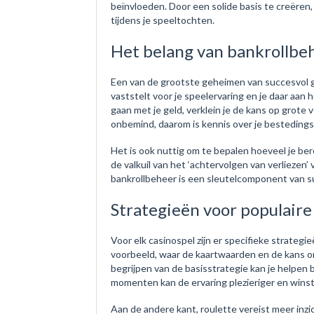
beïnvloeden. Door een solide basis te creëren,
tijdens je speeltochten.
Het belang van bankrollbe
Een van de grootste geheimen van succesvol go
vaststelt voor je speelervaring en je daar aa
gaan met je geld, verklein je de kans op grote
onbemind, daarom is kennis over je bestedingsl
Het is ook nuttig om te bepalen hoeveel je ber
de valkuil van het ‘achtervolgen van verliezen’ 
bankrollbeheer is een sleutelcomponent van su
Strategieën voor populaire
Voor elk casinospel zijn er specifieke strateg
voorbeeld, waar de kaartwaarden en de kans o
begrijpen van de basisstrategie kan je helpen 
momenten kan de ervaring plezieriger en win
Aan de andere kant, roulette vereist meer inzi