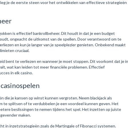
 leg je de eerste steen voor het ontwikkelen van effectieve strategieën
heer
kken is effectief bankrollbeheer. Dit houdt in dat je een budget
n houdt, ongeacht de uitkomst van de spellen. Door verantwoord om te
 verliezen en kun je langer van je speelplezier genieten. Onbekend maakt
imieten cruciaal.
eid bent te verliezen en wanneer je moet stoppen. Dit voorkomt dat je i
valt, wat kan leiden tot meer financiële problemen. Effectief
cces in elk casino.
 casinospelen
ieën die je kansen op winst kunnen vergroten. Neem blackjack als
m te splitsen of te verdubbelen je een voordeel kunnen geven. Het
betere beslissingen te nemen tijdens het spel. Het inzetten op juiste
stgevender maken.
cht in inzetstrategieën zoals de Martingale of Fibonacci systemen.