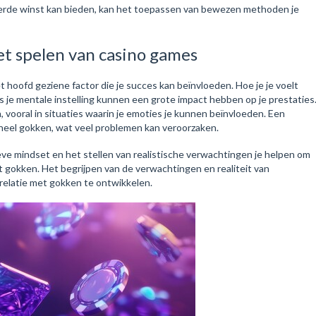
rde winst kan bieden, kan het toepassen van bewezen methoden je
het spelen van casino games
 hoofd geziene factor die je succes kan beïnvloeden. Hoe je je voelt
fs je mentale instelling kunnen een grote impact hebben op je prestaties
n, vooral in situaties waarin je emoties je kunnen beïnvloeden. Een
oneel gokken, wat veel problemen kan veroorzaken.
ve mindset en het stellen van realistische verwachtingen je helpen om
 gokken. Het begrijpen van de verwachtingen en realiteit van
relatie met gokken te ontwikkelen.