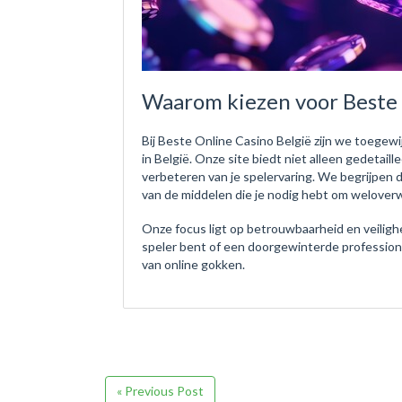
Waarom kiezen voor Beste 
Bij Beste Online Casino België zijn we toegewi
in België. Onze site biedt niet alleen gedetail
verbeteren van je spelervaring. We begrijpen d
van de middelen die je nodig hebt om welove
Onze focus ligt op betrouwbaarheid en veiligh
speler bent of een doorgewinterde professiona
van online gokken.
« Previous Post