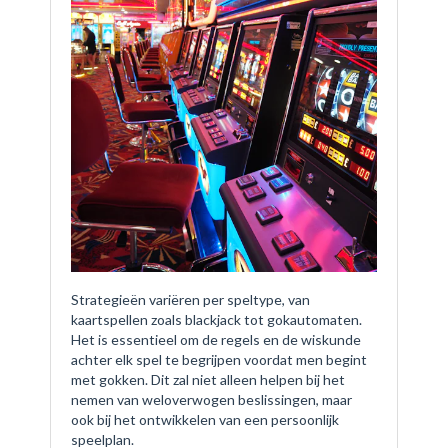
Strategieën variëren per speltype, van
kaartspellen zoals blackjack tot gokautomaten.
Het is essentieel om de regels en de wiskunde
achter elk spel te begrijpen voordat men begint
met gokken. Dit zal niet alleen helpen bij het
nemen van weloverwogen beslissingen, maar
ook bij het ontwikkelen van een persoonlijk
speelplan.