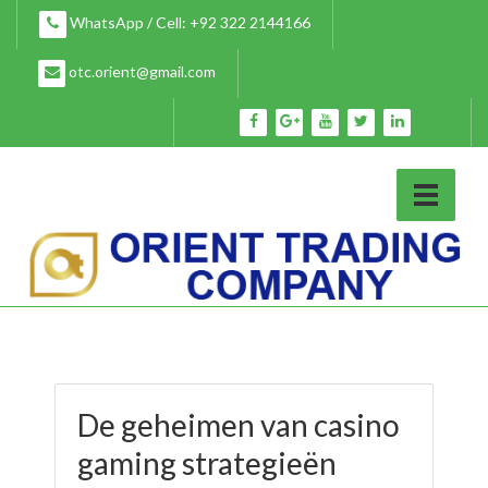
Skip
WhatsApp / Cell: +92 322 2144166
to
content
otc.orient@gmail.com
De geheimen van casino
gaming strategieën