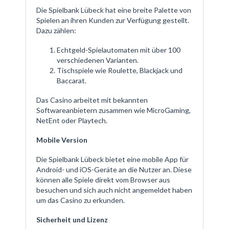
Die Spielbank Lübeck hat eine breite Palette von
Spielen an ihren Kunden zur Verfügung gestellt.
Dazu zählen:
Echtgeld-Spielautomaten mit über 100
verschiedenen Varianten.
Tischspiele wie Roulette, Blackjack und
Baccarat.
Das Casino arbeitet mit bekannten
Softwareanbietern zusammen wie MicroGaming,
NetEnt oder Playtech.
Mobile Version
Die Spielbank Lübeck bietet eine mobile App für
Android- und iOS-Geräte an die Nutzer an. Diese
können alle Spiele direkt vom Browser aus
besuchen und sich auch nicht angemeldet haben
um das Casino zu erkunden.
Sicherheit und Lizenz