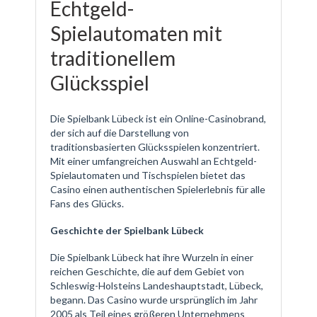
Echtgeld-
Spielautomaten mit
traditionellem
Glücksspiel
Die Spielbank Lübeck ist ein Online-Casinobrand,
der sich auf die Darstellung von
traditionsbasierten Glücksspielen konzentriert.
Mit einer umfangreichen Auswahl an Echtgeld-
Spielautomaten und Tischspielen bietet das
Casino einen authentischen Spielerlebnis für alle
Fans des Glücks.
Geschichte der Spielbank Lübeck
Die Spielbank Lübeck hat ihre Wurzeln in einer
reichen Geschichte, die auf dem Gebiet von
Schleswig-Holsteins Landeshauptstadt, Lübeck,
begann. Das Casino wurde ursprünglich im Jahr
2005 als Teil eines größeren Unternehmens