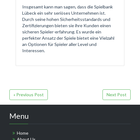
Insgesamt kann man sagen, dass die Spielbank
Lübeck ein sehr seriöses Unternehmen ist.
Durch seine hohen Sicherheitsstandards und
Zertifizierungen bieten sie ihre Kunden einen
sicheren Spieler-erfahrung. Es wurde ein
perfekter Ansatz der Spiele bietet eine Vielzahl
an Optionen für Spieler aller Level und
Interessen.
« Previous Post
Next Post
Menu
Home
About Us