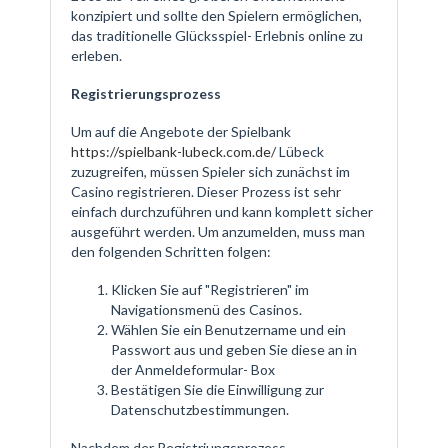
konzipiert und sollte den Spielern ermöglichen,
das traditionelle Glücksspiel- Erlebnis online zu
erleben.
Registrierungsprozess
Um auf die Angebote der Spielbank
https://spielbank-lubeck.com.de/
Lübeck
zuzugreifen, müssen Spieler sich zunächst im
Casino registrieren. Dieser Prozess ist sehr
einfach durchzuführen und kann komplett sicher
ausgeführt werden. Um anzumelden, muss man
den folgenden Schritten folgen:
Klicken Sie auf "Registrieren" im
Navigationsmenü des Casinos.
Wählen Sie ein Benutzername und ein
Passwort aus und geben Sie diese an in
der Anmeldeformular- Box
Bestätigen Sie die Einwilligung zur
Datenschutzbestimmungen.
Nachdem der Registriungsprozess