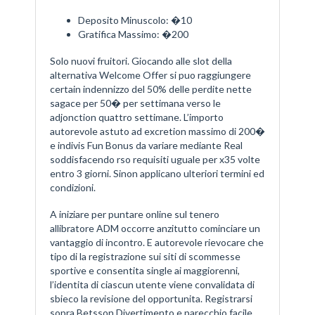
Deposito Minuscolo: �10
Gratifica Massimo: �200
Solo nuovi fruitori. Giocando alle slot della
alternativa Welcome Offer si puo raggiungere
certain indennizzo del 50% delle perdite nette
sagace per 50� per settimana verso le
adjonction quattro settimane. L’importo
autorevole astuto ad excretion massimo di 200�
e indivis Fun Bonus da variare mediante Real
soddisfacendo rso requisiti uguale per x35 volte
entro 3 giorni. Sinon applicano ulteriori termini ed
condizioni.
A iniziare per puntare online sul tenero
allibratore ADM occorre anzitutto cominciare un
vantaggio di incontro. E autorevole rievocare che
tipo di la registrazione sui siti di scommesse
sportive e consentita single ai maggiorenni,
l’identita di ciascun utente viene convalidata di
sbieco la revisione del opportunita. Registrarsi
sopra Betsson Divertimento e parecchio facile