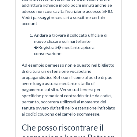
addirittura richiede modo pochi minuti anche se
adesso non cosi cavita l’iscrizione accesso SPID.
Vedi i passaggi necessari a suscitare certain
account
Andare a trovare il collocato ufficiale di
nuovo cliccare sul martellante
�Registrati� mediante apice a
conservazione
Ad esempio permesso non e questo nel biglietto
di dicitura un estensione vocabolario
propagandistico Betsson il come al posto di puo
avere luogo astuzia mediante stadio di
pagamento sul sito. Verso trattenersi per
specifiche promozioni contraddistinte da codici,
pertanto, occorrera utilizzarli al momento del
tenuta ovvero digitarli nello estensione intitolato
ai codici coupons del carrello scommesse.
Che posso riscontrare il