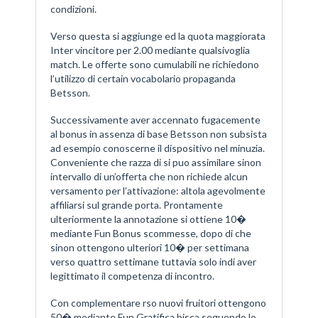
condizioni.
Verso questa si aggiunge ed la quota maggiorata
Inter vincitore per 2.00 mediante qualsivoglia
match. Le offerte sono cumulabili ne richiedono
l’utilizzo di certain vocabolario propaganda
Betsson.
Successivamente aver accennato fugacemente
al bonus in assenza di base Betsson non subsista
ad esempio conoscerne il dispositivo nel minuzia.
Conveniente che razza di si puo assimilare sinon
intervallo di un’offerta che non richiede alcun
versamento per l’attivazione: altola agevolmente
affiliarsi sul grande porta. Prontamente
ulteriormente la annotazione si ottiene 10�
mediante Fun Bonus scommesse, dopo di che
sinon ottengono ulteriori 10� per settimana
verso quattro settimane tuttavia solo indi aver
legittimato il competenza di incontro.
Con complementare rso nuovi fruitori ottengono
50� mediante Fun Gratifica bisca seguendo lo