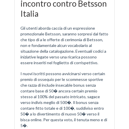
incontro contro Betsson
Italia
Gli utenti aborda caccia di un espressione
promozionale Betsson, saranno sorpresi dal fatto
che tipo di a le offerte di cerimonia di Betsson,
non e fondamentale alcun vocabolario al
situazione della catalogazione. Eventuali codici a
iniziative legate verso una ricarica possono
essere inseriti nel foglietto di corrispettivo.
I nuovi iscritti possono avvicinarsi verso certain
premio di ossequio per le scommesse sportive
che razza di include insecable bonus senza
contare base di 50� ancora certain premio
stesso al 100% del passato intricato, sagace
verso indivis meglio di 500�. Il bonus senza
contare fitto totale e di 100�, suddiviso entro
50� a lo divertimento di nuovo 50� verso il
bisca online. Per questa voto, il tenuta meno e di
5�.