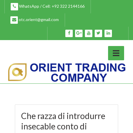
Skip
WhatsApp / Cell: +92 322 2144166
to
content
otc.orient@gmail.com
Che razza di introdurre
insecable conto di