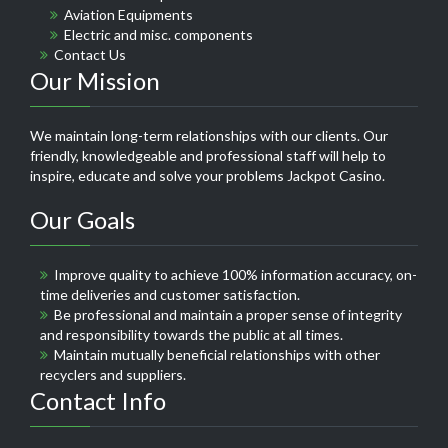
Aviation Equipments
Electric and misc. components
Contact Us
Our Mission
We maintain long-term relationships with our clients. Our
friendly, knowledgeable and professional staff will help to
inspire, educate and solve your problems
Jackpot Casino
.
Our Goals
Improve quality to achieve 100% information accuracy, on-
time deliveries and customer satisfaction.
Be professional and maintain a proper sense of integrity
and responsibility towards the public at all times.
Maintain mutually beneficial relationships with other
recyclers and suppliers.
Contact Info