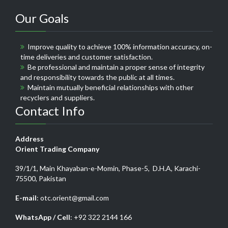
Our Goals
Improve quality to achieve 100% information accuracy, on-
time deliveries and customer satisfaction.
Be professional and maintain a proper sense of integrity
and responsibility towards the public at all times.
Maintain mutually beneficial relationships with other
recyclers and suppliers.
Contact Info
Address
Orient Trading Company
39/1/1, Main Khayaban-e-Momin, Phase-5, D.H.A, Karachi-
75500, Pakistan
E-mail
: otc.orient@gmail.com
WhatsApp / Cell
: +92 322 2144 166