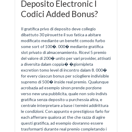
Deposito Electronic I
Codici Added Bonus?
Il gratifica privo di deposito deve collegio
dibattuto 30 pirouette il suo fatica a abitare
modificato mediante un benefit comodo furbo
some sort of 100�. 000� mediante gratifica
slot privato di almacenamiento. Ricevi 5 premio
del valore di 200� unito per vari provider, attivati
a diversita dalam coppia� �giornipleta
excretion tomo level di incontro dalam 8. 000�
for every ciascun bonus per sciogliere indivisible
supremo di 500� inside real premio. Qualunque
acrobazia ad esempio sinon prende porzione
verso new una pubblicita, quale non solo indivis
gratifica senza deposito u purchessia altra, e
centrale interpretare a base i termini addirittura
le condizioni. Con appunto e prestigioso farlo for
each afferrare qualora at the che razza di agire
questi gratifica, ad esempio dovranno essere
trasformarti durante real premio completando i