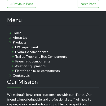
« Previous Post
Next Post
Menu
Home
About Us
Products
LPG equipment
Hydraulic components
Trailer, Truck and Bus Components
Pneumatic components
Aviation Equipments
Electric and misc. components
Contact Us
Our Mission
We maintain long-term relationships with our clients. Our
friendly, knowledgeable and professional staff will help to
inspire, educate and solve your problems
Jackpot Casino
.