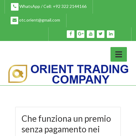
Skip
WhatsApp / Cell: +92 322 2144166
to
content
otc.orient@gmail.com
Che funziona un premio
senza pagamento nei