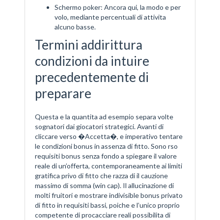
Schermo poker: Ancora qui, la modo e per
volo, mediante percentuali di attivita
alcuno basse.
Termini addirittura
condizioni da intuire
precedentemente di
preparare
Questa e la quantita ad esempio separa volte
sognatori dai giocatori strategici. Avanti di
cliccare verso �Accetta�, e imperativo tentare
le condizioni bonus in assenza di fitto. Sono rso
requisiti bonus senza fondo a spiegare il valore
reale di un’offerta, contemporaneamente ai limiti
gratifica privo di fitto che razza di il cauzione
massimo di somma (win cap). Il allucinazione di
molti fruitori e mostrare indivisible bonus privato
di fitto in requisiti bassi, poiche e l’unico proprio
competente di procacciare reali possibilita di