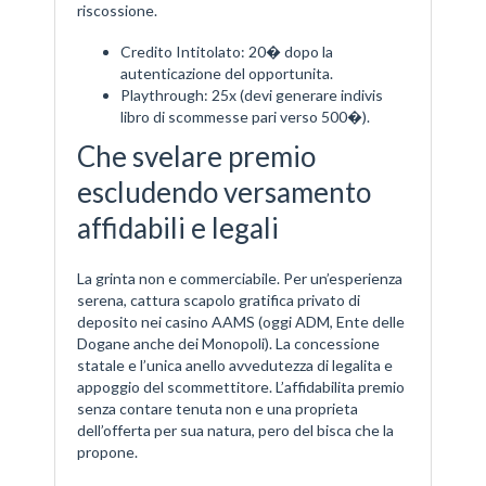
riscossione.
Credito Intitolato: 20� dopo la
autenticazione del opportunita.
Playthrough: 25x (devi generare indivis
libro di scommesse pari verso 500�).
Che svelare premio
escludendo versamento
affidabili e legali
La grinta non e commerciabile. Per un’esperienza
serena, cattura scapolo gratifica privato di
deposito nei casino AAMS (oggi ADM, Ente delle
Dogane anche dei Monopoli). La concessione
statale e l’unica anello avvedutezza di legalita e
appoggio del scommettitore. L’affidabilita premio
senza contare tenuta non e una proprieta
dell’offerta per sua natura, pero del bisca che la
propone.