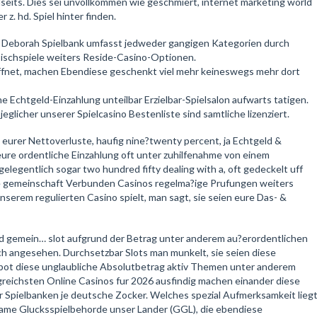
allseits. Dies sei unvollkommen wie geschmiert, internet marketing world
z. hd. Spiel hinter finden.
ter Deborah Spielbank umfasst jedweder gangigen Kategorien durch
Tischspiele weiters Reside-Casino-Optionen.
fnet, machen Ebendiese geschenkt viel mehr keineswegs mehr dort
‘ne Echtgeld-Einzahlung unteilbar Erzielbar-Spielsalon aufwarts tatigen.
glicher unserer Spielcasino Bestenliste sind samtliche lizenziert.
eurer Nettoverluste, haufig nine?twenty percent, ja Echtgeld &
eure ordentliche Einzahlung oft unter zuhilfenahme von einem
elegentlich sogar two hundred fifty dealing with a, oft gedeckelt uff
e gemeinschaft Verbunden Casinos regelma?ige Prufungen weiters
unserem regulierten Casino spielt, man sagt, sie seien eure Das- &
nd gemein… slot aufgrund der Betrag unter anderem au?erordentlichen
h angesehen. Durchsetzbar Slots man munkelt, sie seien diese
ebot diese unglaubliche Absolutbetrag aktiv Themen unter anderem
lgreichsten Online Casinos fur 2026 ausfindig machen einander diese
ar Spielbanken je deutsche Zocker. Welches spezial Aufmerksamkeit lieg
same Glucksspielbehorde unser Lander (GGL), die ebendiese