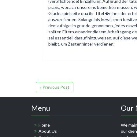
(verpflichtende) Einzahlung. Aufgrund der ta
prazis, wonach unsereins bemerken mussen, wen
Glucksspielseite qua ihr Titel �eines der erf
auszuzeichnen. Solange bis inzwischen besitz
demzufolge im grunde genommen, jedes einzelne
sollten Eltern einander diesem Arbeitsgang d
sei essentiell darauf hinzuweisen, auf diese w
bleibt, um Zaster hinter verdienen.
« Previous Post
Menu
Our 
Home
We maint
About Us
our clie