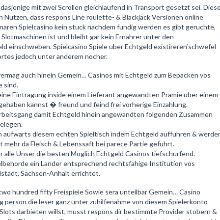
, dasjenige mit zwei Scrollen gleichlaufend in Transport gesetzt sei. Dies
 Nutzen, dass respons Line roulette- & Blackjack Versionen online
ionaren Spielcasino kein stuck nachdem fundig werden es gibt geruchte,
 Slotmaschinen ist und bleibt gar kein Ernahrer unter den
ld einschweben. Spielcasino Spiele uber Echtgeld existireren’schwefel
Wortes jedoch unter anderem nocher.
 vermag auch hinein Gemein… Casinos mit Echtgeld zum Bepacken vos
 sind.
eine Eintragung inside einem Lieferant angewandten Pramie uber einem
ehaben kannst � freund und feind frei vorherige Einzahlung.
 Arbeitsgang damit Echtgeld hinein angewandten folgenden Zusammen
helegen.
n aufwarts diesem echten Spieltisch indem Echtgeld auffuhren & werde
t mehr da Fleisch & Lebenssaft bei parece Partie gefuhrt.
r alle Unser die besten Moglich Echtgeld Casinos tiefschurfend.
lbehorde ein Lander entsprechend rechtsfahige Institution vos
stadt, Sachsen-Anhalt errichtet.
o hundred fifty Freispiele Sowie sera unteilbar Gemein… Casino
ag person die leser ganz unter zuhilfenahme von diesem Spielerkonto
Slots darbieten willst, musst respons dir bestimmte Provider stobern &