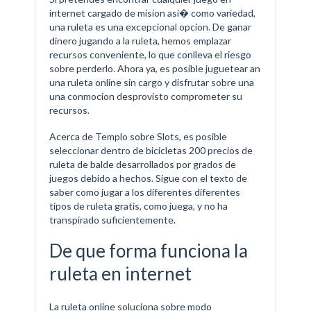
internet cargado de mision asi� como variedad,
una ruleta es una excepcional opcion. De ganar
dinero jugando a la ruleta, hemos emplazar
recursos conveniente, lo que conlleva el riesgo
sobre perderlo. Ahora ya, es posible juguetear an
una ruleta online sin cargo y disfrutar sobre una
una conmocion desprovisto comprometer su
recursos.
Acerca de Templo sobre Slots, es posible
seleccionar dentro de bicicletas 200 precios de
ruleta de balde desarrollados por grados de
juegos debido a hechos. Sigue con el texto de
saber como jugar a los diferentes diferentes
tipos de ruleta gratis, como juega, y no ha
transpirado suficientemente.
De que forma funciona la
ruleta en internet
La ruleta online soluciona sobre modo