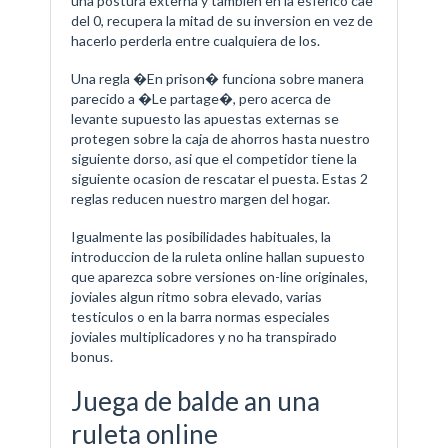
una postura externa y tambien en la esferico cae
del 0, recupera la mitad de su inversion en vez de
hacerlo perderla entre cualquiera de los.
Una regla �En prison� funciona sobre manera
parecido a �Le partage�, pero acerca de
levante supuesto las apuestas externas se
protegen sobre la caja de ahorros hasta nuestro
siguiente dorso, asi que el competidor tiene la
siguiente ocasion de rescatar el puesta. Estas 2
reglas reducen nuestro margen del hogar.
Igualmente las posibilidades habituales, la
introduccion de la ruleta online hallan supuesto
que aparezca sobre versiones on-line originales,
joviales algun ritmo sobra elevado, varias
testiculos o en la barra normas especiales
joviales multiplicadores y no ha transpirado
bonus.
Juega de balde an una
ruleta online