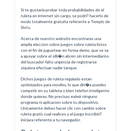
Si te gustaria probar toda probabilidades de el
ruleta en internet sin cargo, se podri? hacerlo de
modo totalmente gratuita referente a Templo de
Slots.
Acerca de nuestro website encontraras una
amplia eleccion sobre juegos sobre ruleta listos
con el fin de juguetear en forma demo, que se va
a apoyar sobre el silli�n abren sin intermediarios
del buscador falto urgencia de registrarse
siquiera efectuar nadie tanque.
Dichos juegos de ruleta regalado estan
optimizados para moviles, lo que diri�a puedes
competir en su tableta o bien telefon inteligente
donde quieras. No precisas eximir ninguno
programa ni aplicacion sobre tu dispositivo.
Unicamente debes hacer clic con cambio sobre
ruleta gratis cual realices y el juego inscribiri?
iniciara referente a tu navegador.