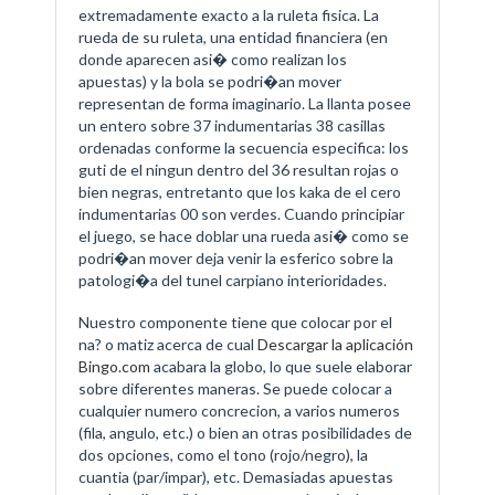
extremadamente exacto a la ruleta fisica. La
rueda de su ruleta, una entidad financiera (en
donde aparecen asi� como realizan los
apuestas) y la bola se podri�an mover
representan de forma imaginario. La llanta posee
un entero sobre 37 indumentarias 38 casillas
ordenadas conforme la secuencia especifica: los
guti de el ningun dentro del 36 resultan rojas o
bien negras, entretanto que los kaka de el cero
indumentarias 00 son verdes. Cuando principiar
el juego, se hace doblar una rueda asi� como se
podri�an mover deja venir la esferico sobre la
patologi�a del tunel carpiano interioridades.
Nuestro componente tiene que colocar por el
na? o matiz acerca de cual
Descargar la aplicación
Bingo.com
acabara la globo, lo que suele elaborar
sobre diferentes maneras. Se puede colocar a
cualquier numero concrecion, a varios numeros
(fila, angulo, etc.) o bien an otras posibilidades de
dos opciones, como el tono (rojo/negro), la
cuantia (par/impar), etc. Demasiadas apuestas