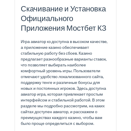
Скачивание и Установка
Официального
Приложения Мостбет КЗ
Игра авиатор кз доступна в высоком качестве,
а приложение казино обеспечивает
стабильную работу без сбоев. Казино
предлагает разнообразные варианты ставок,
что позволяет выбирать наиболее
комфортный уровень игры. Пользователи
отмечают удобство локализованного сайта,
поддержку тенге и различные бонусы для
новых и постоянных игроков. Здесь доступна
авиатор игра, которая привлекает простым
интерфейсом и стабильной работой. В этом
разделе мы подробно рассмотрим, на каких
сайтах доступен авиатор, и расскажем о
преимуществах каждого казино, чтобы вам
было проще определиться с выбором.