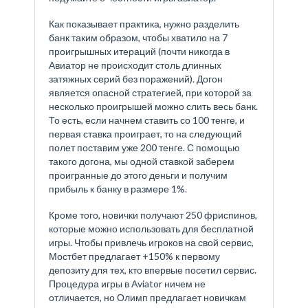
Как показывает практика, нужно разделить
банк таким образом, чтобы хватило на 7
проигрышных итераций (почти никогда в
Авиатор не происходит столь длинных
затяжных серий без поражений). Догон
является опасной стратегией, при которой за
несколько проигрышей можно слить весь банк.
То есть, если начнем ставить со 100 тенге, и
первая ставка проиграет, то на следующий
полет поставим уже 200 тенге. С помощью
такого догона, мы одной ставкой заберем
проигранные до этого деньги и получим
прибыль к банку в размере 1%.
Кроме того, новички получают 250 фриспинов,
которые можно использовать для бесплатной
игры. Чтобы привлечь игроков на свой сервис,
Мостбет предлагает +150% к первому
депозиту для тех, кто впервые посетил сервис.
Процедура игры в Aviator ничем не
отличается, но Олимп предлагает новичкам