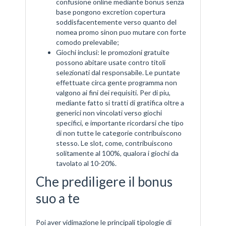
confusione online mediante bonus senza
base pongono excretion copertura
soddisfacentemente verso quanto del
nomea promo sinon puo mutare con forte
comodo prelevabile;
Giochi inclusi: le promozioni gratuite
possono abitare usate contro titoli
selezionati dal responsabile. Le puntate
effettuate circa gente programma non
valgono ai fini dei requisiti. Per di piu,
mediante fatto si tratti di gratifica oltre a
generici non vincolati verso giochi
specifici, e importante ricordarsi che tipo
di non tutte le categorie contribuiscono
stesso. Le slot, come, contribuiscono
solitamente al 100%, qualora i giochi da
tavolato al 10-20%.
Che prediligere il bonus
suo a te
Poi aver vidimazione le principali tipologie di