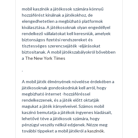
mobil kaszinók a játékosok számára könnyű
hozzáférést kínálnak a játékokhoz, de
elengedhetetlen a megbízható platformok
kiválasztása. A játékosoknak olyan engedéllyel
rendelkező vállalatokat kell keresniük, amelyek
biztonságos fizetési rendszereket és
tisztességes szerencsejáték -eljárásokat
biztosítanak. A mobil játékszabályokról bővebben
a
The New York Times
.
A mobil játék élményének növelése érdekében a
játékosoknak gondoskodniuk kell arról, hogy
megbízható internet -hozzáféréssel
rendelkezzenek, és a játék előtt oktatják
magukat a játék irányelveivel. Számos mobil
kaszinó bemutatja a játékok ingyenes kiadásait,
lehetővé téve a játékosok számára, hogy
pénzügyi veszély nélkül edzjenek. Nézze meg
további tippeket a mobil játékról a
kaszinók
.