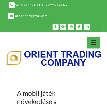
Skip
WhatsApp / Cell: +92 322 2144166
to
content
otc.orient@gmail.com
A mobil játék
növekedése a