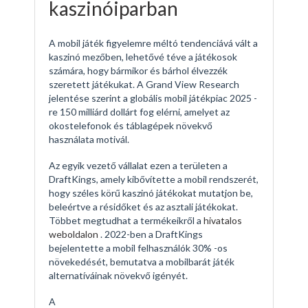
kaszinóiparban
A mobil játék figyelemre méltó tendenciává vált a
kaszinó mezőben, lehetővé téve a játékosok
számára, hogy bármikor és bárhol élvezzék
szeretett játékukat. A Grand View Research
jelentése szerint a globális mobil játékpiac 2025 -
re 150 milliárd dollárt fog elérni, amelyet az
okostelefonok és táblagépek növekvő
használata motivál.
Az egyik vezető vállalat ezen a területen a
DraftKings, amely kibővítette a mobil rendszerét,
hogy széles körű kaszinó játékokat mutatjon be,
beleértve a résidőket és az asztali játékokat.
Többet megtudhat a termékeikről a
hivatalos
weboldalon
. 2022-ben a DraftKings
bejelentette a mobil felhasználók 30% -os
növekedését, bemutatva a mobilbarát játék
alternatíváinak növekvő igényét.
A