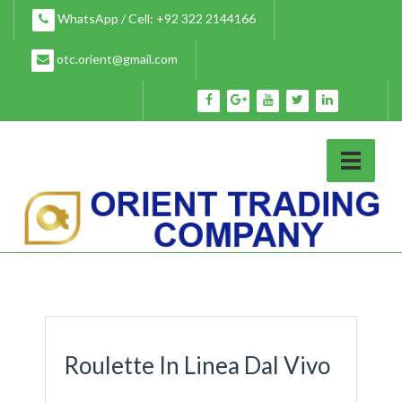
Skip
WhatsApp / Cell: +92 322 2144166
to
content
otc.orient@gmail.com
Roulette In Linea Dal Vivo