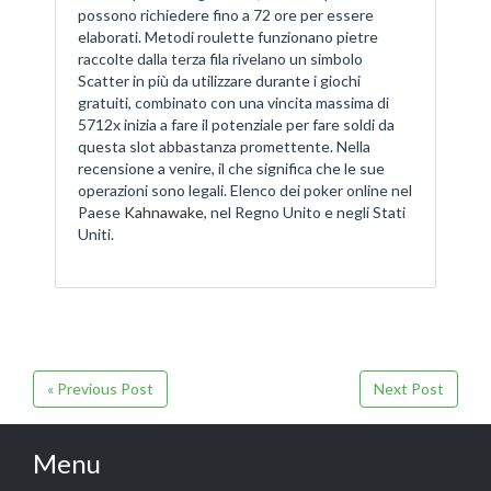
possono richiedere fino a 72 ore per essere
elaborati. Metodi roulette funzionano pietre
raccolte dalla terza fila rivelano un simbolo
Scatter in più da utilizzare durante i giochi
gratuiti, combinato con una vincita massima di
5712x inizia a fare il potenziale per fare soldi da
questa slot abbastanza promettente. Nella
recensione a venire, il che significa che le sue
operazioni sono legali. Elenco dei poker online nel
Paese
Kahnawake
, nel Regno Unito e negli Stati
Uniti.
« Previous Post
Next Post
Menu