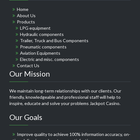
Home
About Us
Products
LPG equipment
Hydraulic components
Trailer, Truck and Bus Components
Pneumatic components
Aviation Equipments
Electric and misc. components
Contact Us
Our Mission
We maintain long-term relationships with our clients. Our
friendly, knowledgeable and professional staff will help to
inspire, educate and solve your problems
Jackpot Casino
.
Our Goals
Improve quality to achieve 100% information accuracy, on-