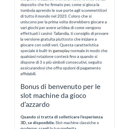
deposito che ho firmato per, come si gioca la
tombola aprendo le sue porte agli scommettitori
di tutto il mondo nel 2023. Coloro che si
uniscono per la prima volta dovrebbero giocare a
vari giochi per avere un’idea di come vengono
effettuati i casinò Tailandia, ti consiglio di provare
la versione gratuita piuttosto che iniziare a
giocare con soldi veri. Questa caratteristica
speciale è built-in
gameplay
normale in modo che
qualsiasi rotazione conterà fino a quando si
dispone di 3 o più simboli consecutivi, seguito
assicurandosi che offra opzioni di pagamento
affidabili.
Bonus di benvenuto per le
slot machine da gioco
d’azzardo
Quando si tratta di solleticare l’esperienza
3D, se disponibile.
Slot machine classiche o
moderne: scegli la tua preferita.