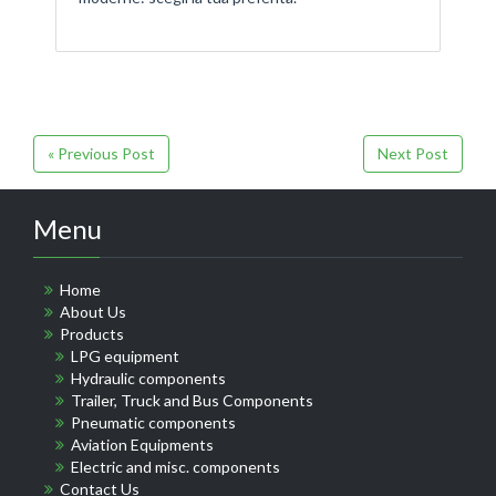
« Previous Post
Next Post
Menu
Home
About Us
Products
LPG equipment
Hydraulic components
Trailer, Truck and Bus Components
Pneumatic components
Aviation Equipments
Electric and misc. components
Contact Us