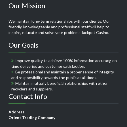
Our Mission
We maintain long-term relationships with our clients. Our
friendly, knowledgeable and professional staff will help to
inspire, educate and solve your problems
Jackpot Casino
.
Our Goals
Improve quality to achieve 100% information accuracy, on-
time deliveries and customer satisfaction.
Be professional and maintain a proper sense of integrity
and responsibility towards the public at all times.
Maintain mutually beneficial relationships with other
recyclers and suppliers.
Contact Info
Address
Orient Trading Company