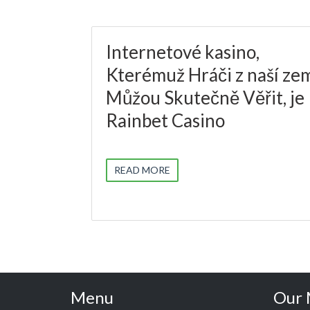
Internetové kasino,
Kterémuž Hráči z naší ze
Můžou Skutečně Věřit, je
Rainbet Casino
READ MORE
Menu
Our 