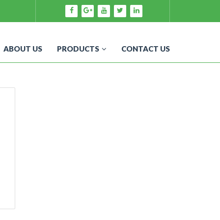
ABOUT US
PRODUCTS
CONTACT US