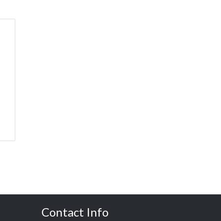
Contact Info