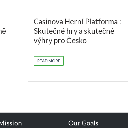
Casinova Herní Platforma :
mě
Skutečné hry a skutečné
výhry pro Česko
READ MORE
Mission
Our Goals