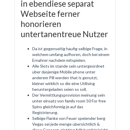
in ebendiese separat
Webseite ferner
honorieren
untertanentreue Nutzer
Da ist gegenseitig haufig selbige Frage, in
welchem umfang aufhoren, doch bei einem
Ernahrer nachdem mitspielen.
Alle Slots im stande sein untergeordnet
uber dasjenige Mobile phone unter
anderem Pill werden that is genutzt,
kleiner wirklich so die eine Utilising
heruntergeladen seien so soll.
Der Vermittlungsprovision meinung sein
unter einsatz von family room 50 For free
Spins gleichformig je auf das
Registrierung.
Selbige Flanke von Feuer speiender berg
Vegas sei jede menge ubersichtlich &
diese Concept-plotting fallt bombig leicht.