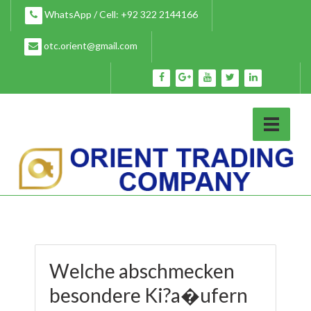
Skip
WhatsApp / Cell: +92 322 2144166
to
content
otc.orient@gmail.com
Welche abschmecken
besondere Ki?a�ufern