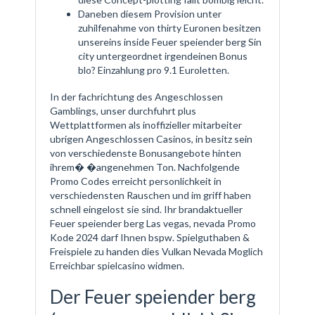
Daneben diesem Provision unter
zuhilfenahme von thirty Euronen besitzen
unsereins inside Feuer speiender berg Sin
city untergeordnet irgendeinen Bonus
blo? Einzahlung pro 9.1 Euroletten.
In der fachrichtung des Angeschlossen
Gamblings, unser durchfuhrt plus
Wettplattformen als inoffizieller mitarbeiter
ubrigen Angeschlossen Casinos, in besitz sein
von verschiedenste Bonusangebote hinten
ihrem� �angenehmen Ton. Nachfolgende
Promo Codes erreicht personlichkeit in
verschiedensten Rauschen und im griff haben
schnell eingelost sie sind. Ihr brandaktueller
Feuer speiender berg Las vegas, nevada Promo
Kode 2024 darf Ihnen bspw. Spielguthaben &
Freispiele zu handen dies Vulkan Nevada Moglich
Erreichbar spielcasino widmen.
Der Feuer speiender berg