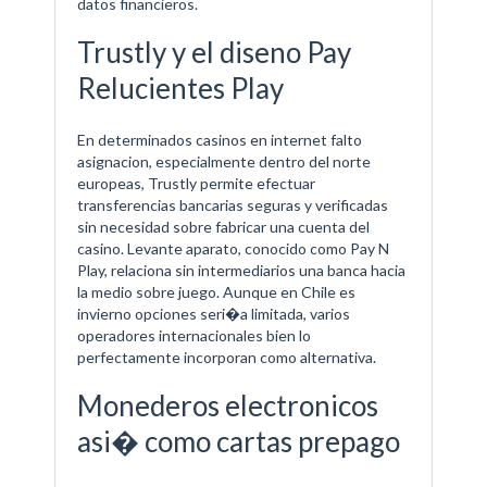
datos financieros.
Trustly y el diseno Pay
Relucientes Play
En determinados casinos en internet falto
asignacion, especialmente dentro del norte
europeas, Trustly permite efectuar
transferencias bancarias seguras y verificadas
sin necesidad sobre fabricar una cuenta del
casino. Levante aparato, conocido como Pay N
Play, relaciona sin intermediarios una banca hacia
la medio sobre juego. Aunque en Chile es
invierno opciones seri�a limitada, varios
operadores internacionales bien lo
perfectamente incorporan como alternativa.
Monederos electronicos
asi� como cartas prepago