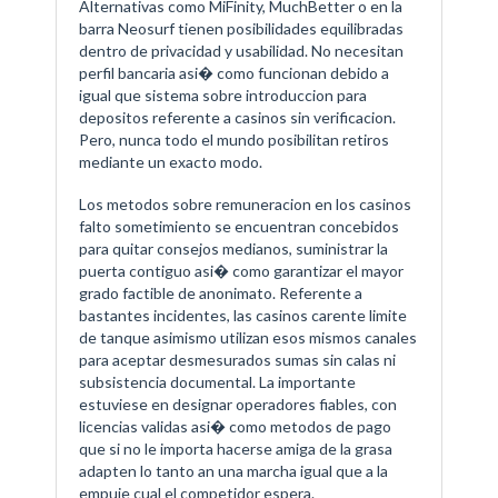
Alternativas como MiFinity, MuchBetter o en la
barra Neosurf tienen posibilidades equilibradas
dentro de privacidad y usabilidad. No necesitan
perfil bancaria asi� como funcionan debido a
igual que sistema sobre introduccion para
depositos referente a casinos sin verificacion.
Pero, nunca todo el mundo posibilitan retiros
mediante un exacto modo.
Los metodos sobre remuneracion en los casinos
falto sometimiento se encuentran concebidos
para quitar consejos medianos, suministrar la
puerta contiguo asi� como garantizar el mayor
grado factible de anonimato. Referente a
bastantes incidentes, las casinos carente limite
de tanque asimismo utilizan esos mismos canales
para aceptar desmesurados sumas sin calas ni
subsistencia documental. La importante
estuviese en designar operadores fiables, con
licencias validas asi� como metodos de pago
que si no le importa hacerse amiga de la grasa
adapten lo tanto an una marcha igual que a la
empuje cual el competidor espera.