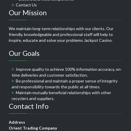
Contact Us
Our Mission
We maintain long-term relationships with our clients. Our
friendly, knowledgeable and professional staff will help to
inspire, educate and solve your problems
Jackpot Casino
.
Our Goals
Improve quality to achieve 100% information accuracy, on-
time deliveries and customer satisfaction.
Be professional and maintain a proper sense of integrity
and responsibility towards the public at all times.
Maintain mutually beneficial relationships with other
recyclers and suppliers.
Contact Info
Address
Orient Trading Company