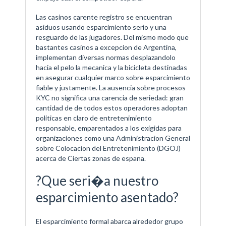
Las casinos carente registro se encuentran
asiduos usando esparcimiento serio y una
resguardo de las jugadores. Del mismo modo que
bastantes casinos a excepcion de Argentina,
implementan diversas normas desplazandolo
hacia el pelo la mecanica y la bicicleta destinadas
en asegurar cualquier marco sobre esparcimiento
fiable y justamente. La ausencia sobre procesos
KYC no significa una carencia de seriedad: gran
cantidad de de todos estos operadores adoptan
politicas en claro de entretenimiento
responsable, emparentados a los exigidas para
organizaciones como una Administracion General
sobre Colocacion del Entretenimiento (DGOJ)
acerca de Ciertas zonas de espana.
?Que seri�a nuestro
esparcimiento asentado?
El esparcimiento formal abarca alrededor grupo