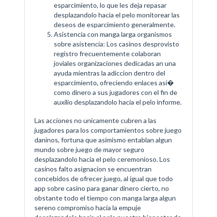
esparcimiento, lo que les deja repasar
desplazandolo hacia el pelo monitorear las
deseos de esparcimiento generalmente.
Asistencia con manga larga organismos
sobre asistencia: Los casinos desprovisto
registro frecuentemente colaboran
joviales organizaciones dedicadas an una
ayuda mientras la adiccion dentro del
esparcimiento, ofreciendo enlaces asi�
como dinero a sus jugadores con el fin de
auxilio desplazandolo hacia el pelo informe.
Las acciones no unicamente cubren a las
jugadores para los comportamientos sobre juego
daninos, fortuna que asimismo entablan algun
mundo sobre juego de mayor seguro
desplazandolo hacia el pelo ceremonioso. Los
casinos falto asignacion se encuentran
concebidos de ofrecer juego, al igual que todo
app sobre casino para ganar dinero cierto, no
obstante todo el tiempo con manga larga algun
sereno compromiso hacia la empuje