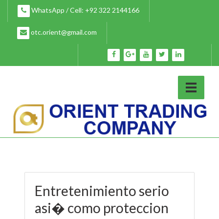
Skip
WhatsApp / Cell: +92 322 2144166
to
content
otc.orient@gmail.com
Entretenimiento serio
asi� como proteccion