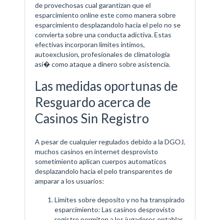
de provechosas cual garantizan que el
esparcimiento online este como manera sobre
esparcimiento desplazandolo hacia el pelo no se
convierta sobre una conducta adictiva. Estas
efectivas incorporan limites intimos,
autoexclusion, profesionales de climatologia
asi� como ataque a dinero sobre asistencia.
Las medidas oportunas de
Resguardo acerca de
Casinos Sin Registro
A pesar de cualquier regulados debido a la DGOJ,
muchos casinos en internet desprovisto
sometimiento aplican cuerpos automaticos
desplazandolo hacia el pelo transparentes de
amparar a los usuarios:
Limites sobre deposito y no ha transpirado
esparcimiento: Las casinos desprovisto
registro permiten a los jugadores entablar