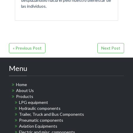
desplazandolo hacia el pelo nuestro bienestar de
las individuos.
« Previous Post
Next Post
Menu
Home
About Us
Products
LPG equipment
Hydraulic components
Trailer, Truck and Bus Components
Pneumatic components
Aviation Equipments
Electric and misc. components