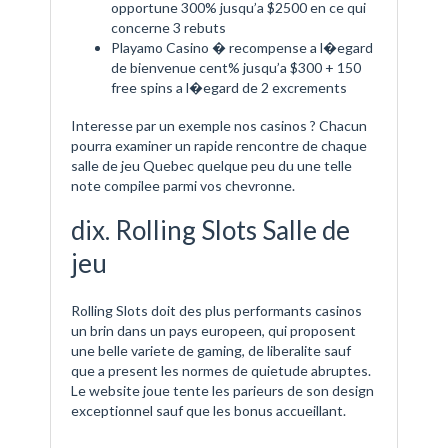
opportune 300% jusqu’a $2500 en ce qui
concerne 3 rebuts
Playamo Casino � recompense a l�egard
de bienvenue cent% jusqu’a $300 + 150
free spins a l�egard de 2 excrements
Interesse par un exemple nos casinos ? Chacun
pourra examiner un rapide rencontre de chaque
salle de jeu Quebec quelque peu du une telle
note compilee parmi vos chevronne.
dix. Rolling Slots Salle de
jeu
Rolling Slots doit des plus performants casinos
un brin dans un pays europeen, qui proposent
une belle variete de gaming, de liberalite sauf
que a present les normes de quietude abruptes.
Le website joue tente les parieurs de son design
exceptionnel sauf que les bonus accueillant.