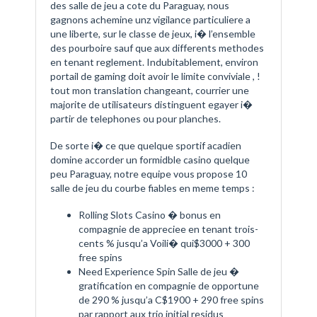
des salle de jeu a cote du Paraguay, nous
gagnons achemine unz vigilance particuliere a
une liberte, sur le classe de jeux, i� l’ensemble
des pourboire sauf que aux differents methodes
en tenant reglement. Indubitablement, environ
portail de gaming doit avoir le limite conviviale , !
tout mon translation changeant, courrier une
majorite de utilisateurs distinguent egayer i�
partir de telephones ou pour planches.
De sorte i� ce que quelque sportif acadien
domine accorder un formidble casino quelque
peu Paraguay, notre equipe vous propose 10
salle de jeu du courbe fiables en meme temps :
Rolling Slots Casino � bonus en
compagnie de appreciee en tenant trois-
cents % jusqu’a Voili� qui$3000 + 300
free spins
Need Experience Spin Salle de jeu �
gratification en compagnie de opportune
de 290 % jusqu’a C$1900 + 290 free spins
par rapport aux trio initial residus