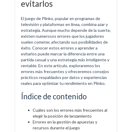
evitarlos
El juego de Plinko, popular en programas de
televisión y plataformas en línea, combina azar y
estrategia. Aunque mucho depende de la suerte,
existen numerosos errores que los jugadores
suelen cometer, afectando sus posibilidades de
éxito. Conocer estos errores y aprender a
evitarlos puede marcar la diferencia entre una
partida casual y una estrategia más inteligente y
rentable. En este artículo, exploraremos los
errores más frecuentes y ofreceremos consejos
prácticos respaldados por datos y experiencias
reales para optimizar tu rendimiento en Plinko.
Índice de contenido
Cuáles son los errores más frecuentes al
elegir la posición de lanzamiento
Errores en la gestión de apuestas y
recursos durante el juego