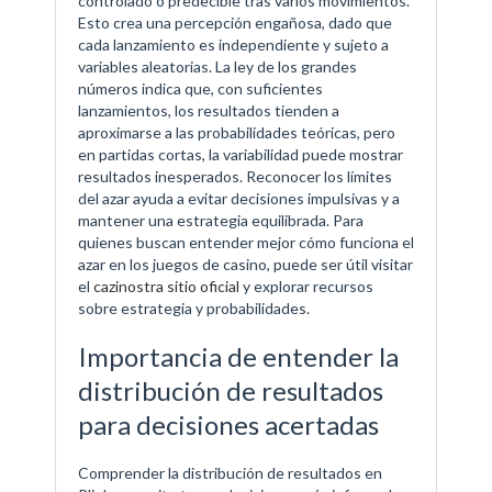
controlado o predecible tras varios movimientos.
Esto crea una percepción engañosa, dado que
cada lanzamiento es independiente y sujeto a
variables aleatorias. La ley de los grandes
números indica que, con suficientes
lanzamientos, los resultados tienden a
aproximarse a las probabilidades teóricas, pero
en partidas cortas, la variabilidad puede mostrar
resultados inesperados. Reconocer los límites
del azar ayuda a evitar decisiones impulsivas y a
mantener una estrategia equilibrada. Para
quienes buscan entender mejor cómo funciona el
azar en los juegos de casino, puede ser útil visitar
el
cazinostra sitio oficial
y explorar recursos
sobre estrategia y probabilidades.
Importancia de entender la
distribución de resultados
para decisiones acertadas
Comprender la distribución de resultados en