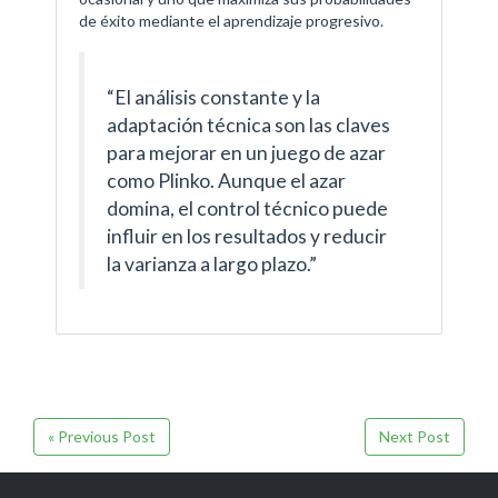
de éxito mediante el aprendizaje progresivo.
“El análisis constante y la
adaptación técnica son las claves
para mejorar en un juego de azar
como Plinko. Aunque el azar
domina, el control técnico puede
influir en los resultados y reducir
la varianza a largo plazo.”
« Previous Post
Next Post