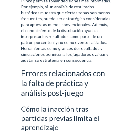
Plinko permite tomar decisiones más informadas.
Por ejemplo, si un análisis de resultados
históricos muestra que ciertas zonas son menos
frecuentes, puede ser estratégico considerarlas
para apuestas menos convencionales. Además,
el conocimiento de la distribución ayuda a
interpretar los resultados como parte de un
patrón porcentual y no como eventos aislados.
Herramientas como gráficos de resultados y
simulaciones permiten a los jugadores evaluar y
ajustar su estrategia en consecuencia.
Errores relacionados con
la falta de práctica y
análisis post-juego
Cómo la inacción tras
partidas previas limita el
aprendizaje